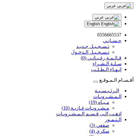
عربي
عربي
English
0556665537
حـسـابـي
تـسـجـيـل جـديـد
تـسـجـيـل الـدخـول
قـائـمـة رغـبـاتـي (0)
سـلـة الـشـراء
إنـهـاء الـطـلـب
أقـسـام الـمـوقـع
الـرئـيـسـيـة
الـمـشـروبـات
مـيـاه (19)
مـشـروبـات غـازيـة (10)
اذهـب الـى قـسـم الـمـشـروبـات
الـتـمـور
صقعي (3)
سكري (4)