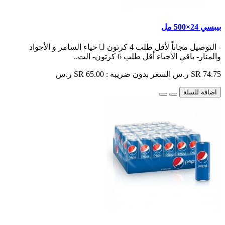
بيبسي 24×500 مل
- التوصيل مجاناً لأقل طلب 4 كرتون لٱحياء السامر و الأجواد
والمنار- باقي الأحياء أقل طلب 6 كرتون- الت..
SR 74.75 ر.س
السعر بدون ضريبة : SR 65.00 ر.س
اضافة للسلة