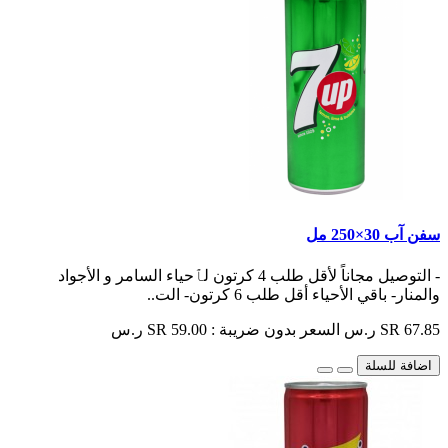
سفن آب 30×250 مل
- التوصيل مجاناً لأقل طلب 4 كرتون لٱحياء السامر و الأجواد
والمنار- باقي الأحياء أقل طلب 6 كرتون- الت..
SR 67.85 ر.س
السعر بدون ضريبة : SR 59.00 ر.س
اضافة للسلة