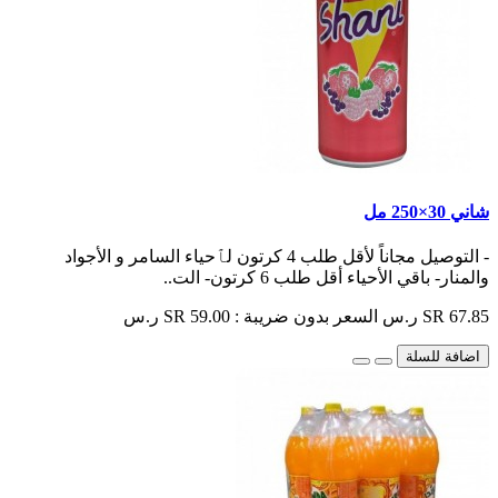
شاني 30×250 مل
- التوصيل مجاناً لأقل طلب 4 كرتون لٱحياء السامر و الأجواد
والمنار- باقي الأحياء أقل طلب 6 كرتون- الت..
SR 67.85 ر.س
السعر بدون ضريبة : SR 59.00 ر.س
اضافة للسلة