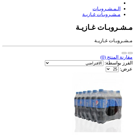
الـمـشـروبـات
مـشـروبـات غـازيـة
مـشـروبـات غـازيـة
مـشـروبـات غـازيـة
مقارنة المنتج (0)
الفرز بواسطة:
عرض: