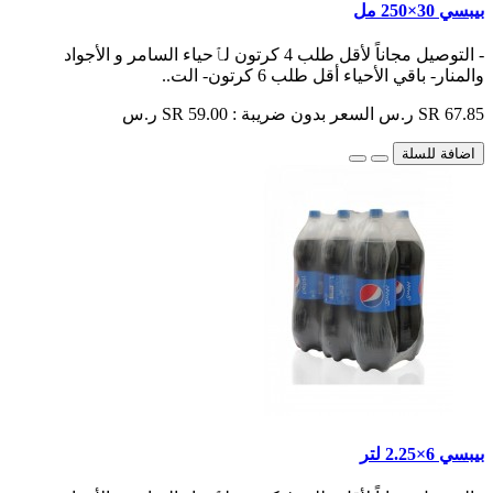
بيبسي 30×250 مل
- التوصيل مجاناً لأقل طلب 4 كرتون لٱحياء السامر و الأجواد
والمنار- باقي الأحياء أقل طلب 6 كرتون- الت..
SR 67.85 ر.س
السعر بدون ضريبة : SR 59.00 ر.س
اضافة للسلة
بيبسي 6×2.25 لتر