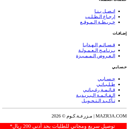
اتـصـل بـنـا
إرجـاع الـطـلـب
خـريـطـة الـمـوقـع
إضـافـات
قـسـائـم الـهـدايـا
بـرنـامـج الـعـمـولـة
الـعـروض الـمـمـيـزة
حـسـابـي
حـسـابـي
طـلـبـاتـي
قـائـمـة رغـبـاتـي
الـقـائـمـة الـبـريـديـة
تـأكـيـد الـتـحـويـل
MAZR3A.COM | مـزرعـة.كـوم © 2026
توصيل سريع ومجاني للطلبات بحد أدنى 200 ريال*