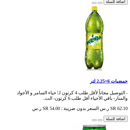
اضافة للسلة
حمضيات 6×2.25 لتر
- التوصيل مجاناً لأقل طلب 4 كرتون لٱحياء السامر و الأجواد
والمنار- باقي الأحياء أقل طلب 6 كرتون- الت..
SR 62.10 ر.س
السعر بدون ضريبة : SR 54.00 ر.س
اضافة للسلة