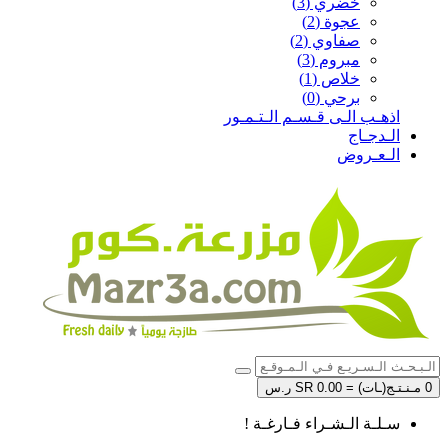
خضري (3)
عجوة (2)
صفاوي (2)
مبروم (3)
خلاص (1)
برحي (0)
اذهـب الـى قـسـم الـتـمـور
الـدجـاج
الـعـروض
0 مـنـتـج(ـات) = SR 0.00 ر.س
سـلـة الـشـراء فـارغـة !