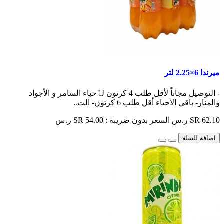
ميرندا 6×2.25 لتر
- التوصيل مجاناً لأقل طلب 4 كرتون لٱحياء السامر و الأجواد
والمنار- باقي الأحياء أقل طلب 6 كرتون- الت..
SR 62.10 ر.س
السعر بدون ضريبة : SR 54.00 ر.س
اضافة للسلة