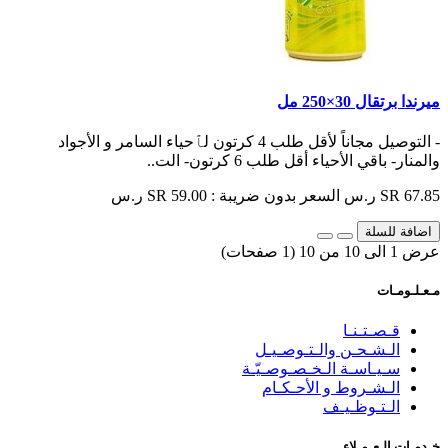
ميرندا برتقال 30×250 مل
- التوصيل مجاناً لأقل طلب 4 كرتون لٱحياء السامر و الأجواد
والمنار- باقي الأحياء أقل طلب 6 كرتون- الت..
SR 67.85 ر.س
السعر بدون ضريبة : SR 59.00 ر.س
اضافة للسلة
عرض 1 الى 10 من 10 (1 صفحات)
مـعـلـومـات
قـصـتـنـا
الـشـحـن والـتـوصـيـل
سـيـاسـة الـخـصـوصـيّـة
الـشـروط و الأحـكـام
الـتـوظـيـف
خـدمـات الـعـمـلاء