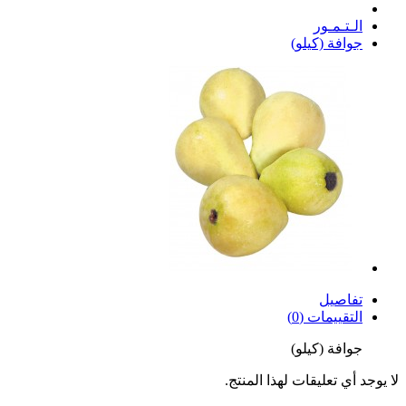
الـتـمـور
جوافة (كيلو)
تفاصيل
التقييمات (0)
جوافة (كيلو)
لا يوجد أي تعليقات لهذا المنتج.