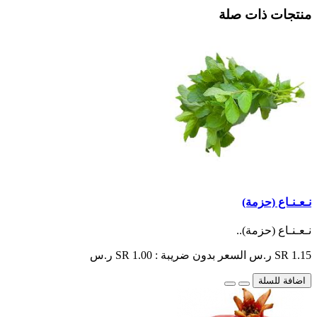
منتجات ذات صلة
نـعـنـاع (حزمة)
نـعـنـاع (حزمة)..
SR 1.15 ر.س
السعر بدون ضريبة : SR 1.00 ر.س
اضافة للسلة