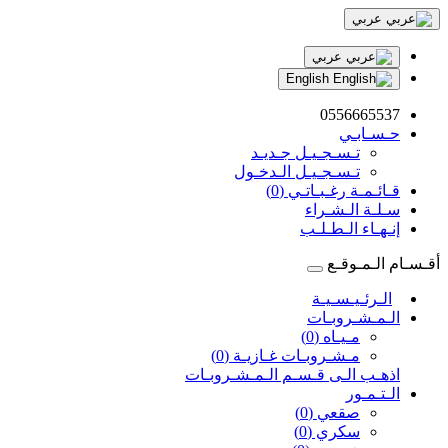
عربي
عربي
English
0556665537
حـسـابـي
تـسـجـيـل جـديـد
تـسـجـيـل الـدخـول
قـائـمـة رغـبـاتـي (0)
سـلـة الـشـراء
إنـهـاء الـطـلـب
أقـسـام الـمـوقـع
الـرئـيـسـيـة
الـمـشـروبـات
مـيـاه (0)
مـشـروبـات غـازيـة (0)
اذهـب الـى قـسـم الـمـشـروبـات
الـتـمـور
صقعي (0)
سكري (0)