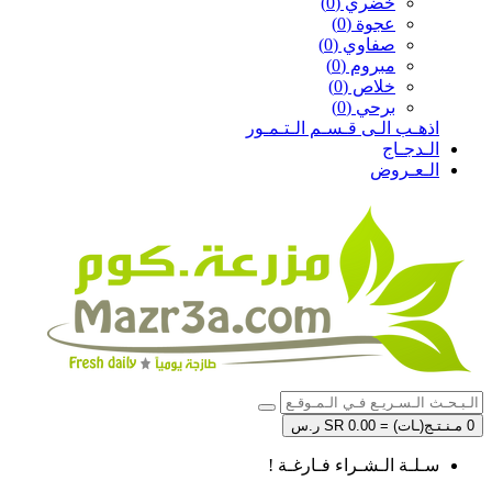
خضري (0)
عجوة (0)
صفاوي (0)
مبروم (0)
خلاص (0)
برحي (0)
اذهـب الـى قـسـم الـتـمـور
الـدجـاج
الـعـروض
0 مـنـتـج(ـات) = SR 0.00 ر.س
سـلـة الـشـراء فـارغـة !