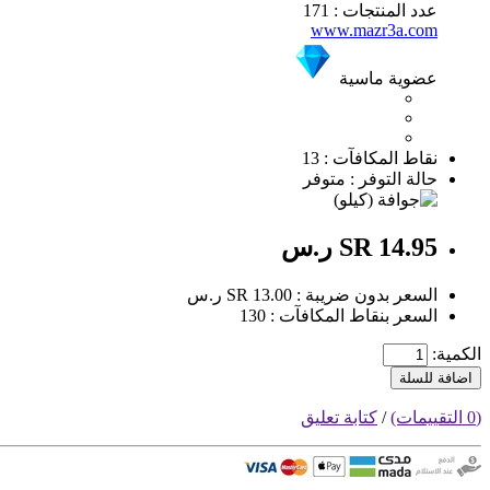
عدد المنتجات : 171
www.mazr3a.com
عضوية ماسية
نقاط المكافآت : 13
حالة التوفر : متوفر
SR 14.95 ر.س
السعر بدون ضريبة : SR 13.00 ر.س
السعر بنقاط المكافآت : 130
الكمية:
اضافة للسلة
(0 التقييمات)
/
كتابة تعليق