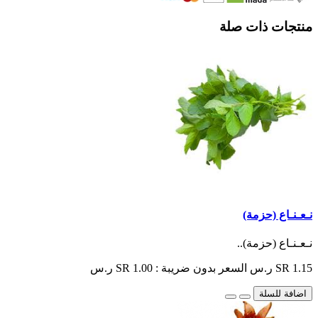
منتجات ذات صلة
نـعـنـاع (حزمة)
نـعـنـاع (حزمة)..
SR 1.15 ر.س
السعر بدون ضريبة : SR 1.00 ر.س
اضافة للسلة