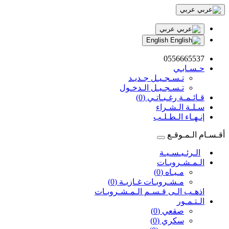
عربي
عربي
English
0556665537
حـسـابـي
تـسـجـيـل جـديـد
تـسـجـيـل الـدخـول
قـائـمـة رغـبـاتـي (0)
سـلـة الـشـراء
إنـهـاء الـطـلـب
أقـسـام الـمـوقـع
الـرئـيـسـيـة
الـمـشـروبـات
مـيـاه (0)
مـشـروبـات غـازيـة (0)
اذهـب الـى قـسـم الـمـشـروبـات
الـتـمـور
صقعي (0)
سكري (0)