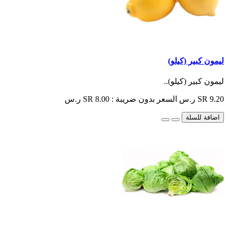
ليمون كبير (كيلو)
ليمون كبير (كيلو)..
SR 9.20 ر.س
السعر بدون ضريبة : SR 8.00 ر.س
اضافة للسلة