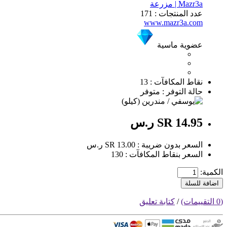
Mazr3a | مزرعة
عدد المنتجات : 171
www.mazr3a.com
عضوية ماسية
نقاط المكافآت : 13
حالة التوفر : متوفر
SR 14.95 ر.س
السعر بدون ضريبة : SR 13.00 ر.س
السعر بنقاط المكافآت : 130
الكمية:
اضافة للسلة
(0 التقييمات)
/
كتابة تعليق