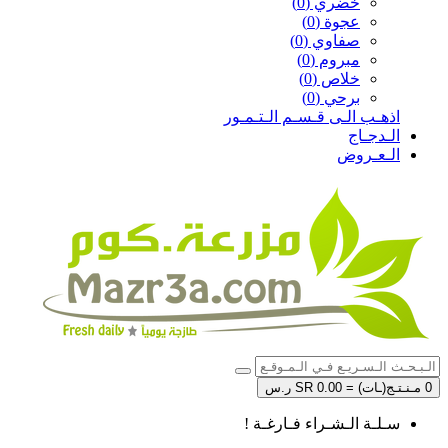
خضري (0)
عجوة (0)
صفاوي (0)
مبروم (0)
خلاص (0)
برحي (0)
اذهـب الـى قـسـم الـتـمـور
الـدجـاج
الـعـروض
0 مـنـتـج(ـات) = SR 0.00 ر.س
سـلـة الـشـراء فـارغـة !