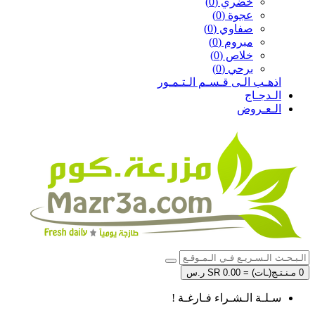
خضري (0)
عجوة (0)
صفاوي (0)
مبروم (0)
خلاص (0)
برحي (0)
اذهـب الـى قـسـم الـتـمـور
الـدجـاج
الـعـروض
0 مـنـتـج(ـات) = SR 0.00 ر.س
سـلـة الـشـراء فـارغـة !