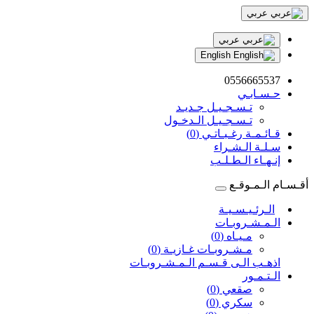
عربي
عربي
English
0556665537
حـسـابـي
تـسـجـيـل جـديـد
تـسـجـيـل الـدخـول
قـائـمـة رغـبـاتـي (0)
سـلـة الـشـراء
إنـهـاء الـطـلـب
أقـسـام الـمـوقـع
الـرئـيـسـيـة
الـمـشـروبـات
مـيـاه (0)
مـشـروبـات غـازيـة (0)
اذهـب الـى قـسـم الـمـشـروبـات
الـتـمـور
صقعي (0)
سكري (0)