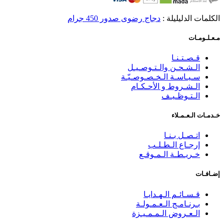
الكلمات الدليليلة :
دجاج رضوى صدور 450 جرام
مـعـلـومـات
قـصـتـنـا
الـشـحـن والـتـوصـيـل
سـيـاسـة الـخـصـوصـيّـة
الـشـروط و الأحـكـام
الـتـوظـيـف
خـدمـات الـعـمـلاء
اتـصـل بـنـا
إرجـاع الـطـلـب
خـريـطـة الـمـوقـع
إضـافـات
قـسـائـم الـهـدايـا
بـرنـامـج الـعـمـولـة
الـعـروض الـمـمـيـزة