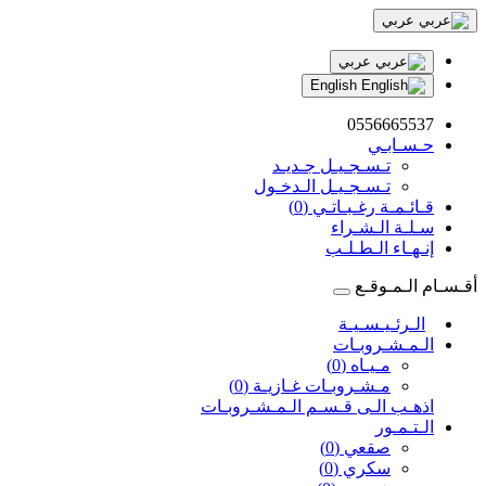
عربي
عربي
English
0556665537
حـسـابـي
تـسـجـيـل جـديـد
تـسـجـيـل الـدخـول
قـائـمـة رغـبـاتـي (0)
سـلـة الـشـراء
إنـهـاء الـطـلـب
أقـسـام الـمـوقـع
الـرئـيـسـيـة
الـمـشـروبـات
مـيـاه (0)
مـشـروبـات غـازيـة (0)
اذهـب الـى قـسـم الـمـشـروبـات
الـتـمـور
صقعي (0)
سكري (0)