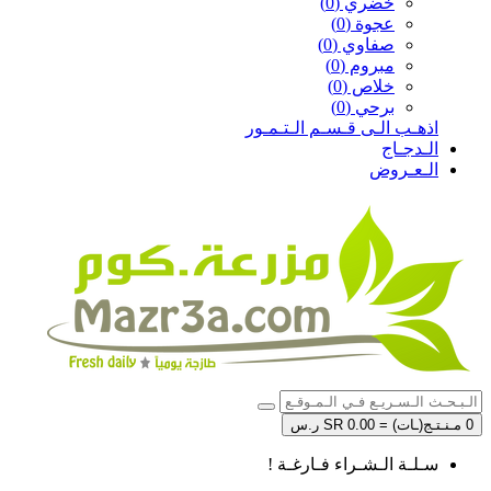
خضري (0)
عجوة (0)
صفاوي (0)
مبروم (0)
خلاص (0)
برحي (0)
اذهـب الـى قـسـم الـتـمـور
الـدجـاج
الـعـروض
0 مـنـتـج(ـات) = SR 0.00 ر.س
سـلـة الـشـراء فـارغـة !