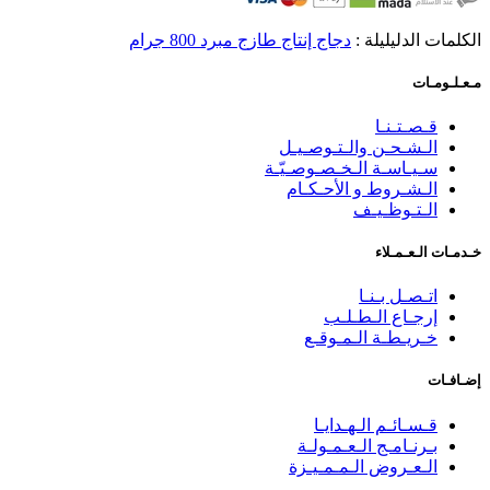
الكلمات الدليليلة :
دجاج إنتاج طازج مبرد 800 جرام
مـعـلـومـات
قـصـتـنـا
الـشـحـن والـتـوصـيـل
سـيـاسـة الـخـصـوصـيّـة
الـشـروط و الأحـكـام
الـتـوظـيـف
خـدمـات الـعـمـلاء
اتـصـل بـنـا
إرجـاع الـطـلـب
خـريـطـة الـمـوقـع
إضـافـات
قـسـائـم الـهـدايـا
بـرنـامـج الـعـمـولـة
الـعـروض الـمـمـيـزة