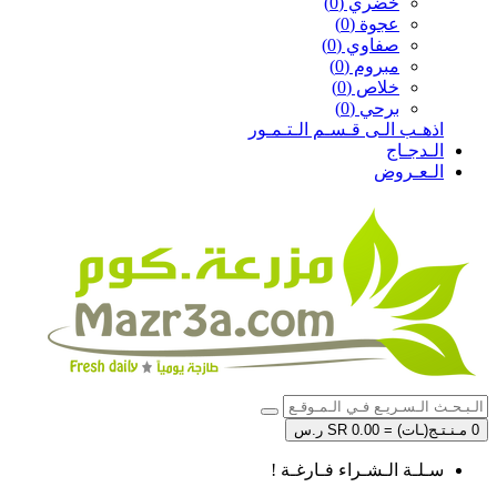
خضري (0)
عجوة (0)
صفاوي (0)
مبروم (0)
خلاص (0)
برحي (0)
اذهـب الـى قـسـم الـتـمـور
الـدجـاج
الـعـروض
0 مـنـتـج(ـات) = SR 0.00 ر.س
سـلـة الـشـراء فـارغـة !