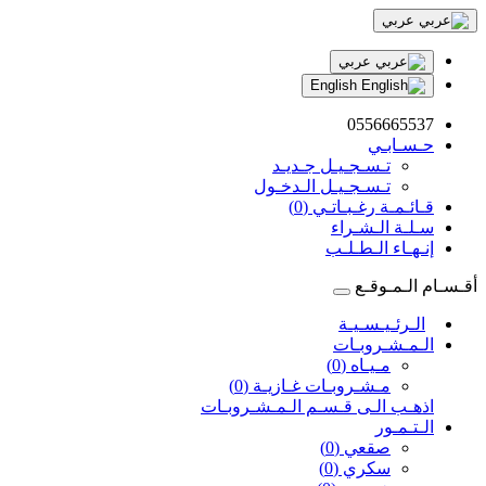
عربي
عربي
English
0556665537
حـسـابـي
تـسـجـيـل جـديـد
تـسـجـيـل الـدخـول
قـائـمـة رغـبـاتـي (0)
سـلـة الـشـراء
إنـهـاء الـطـلـب
أقـسـام الـمـوقـع
الـرئـيـسـيـة
الـمـشـروبـات
مـيـاه (0)
مـشـروبـات غـازيـة (0)
اذهـب الـى قـسـم الـمـشـروبـات
الـتـمـور
صقعي (0)
سكري (0)