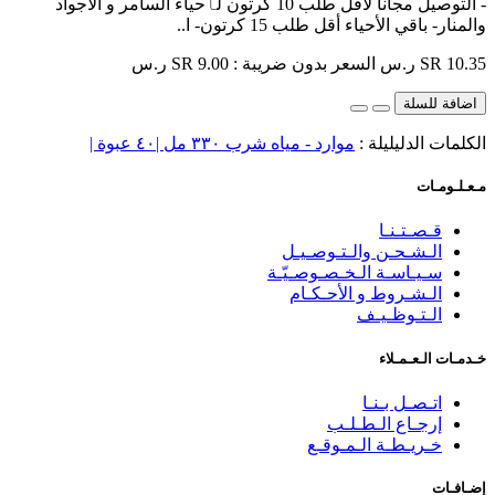
- التوصيل مجاناً لأقل طلب 10 كرتون لٱحياء السامر و الأجواد
والمنار- باقي الأحياء أقل طلب 15 كرتون- ا..
SR 10.35 ر.س
السعر بدون ضريبة : SR 9.00 ر.س
اضافة للسلة
الكلمات الدليليلة :
موارد - مياه شرب ٣٣٠ مل |٤٠ عبوة |
مـعـلـومـات
قـصـتـنـا
الـشـحـن والـتـوصـيـل
سـيـاسـة الـخـصـوصـيّـة
الـشـروط و الأحـكـام
الـتـوظـيـف
خـدمـات الـعـمـلاء
اتـصـل بـنـا
إرجـاع الـطـلـب
خـريـطـة الـمـوقـع
إضـافـات