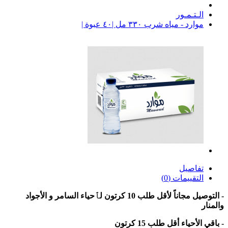
الـتـمـور
موارد - مياه شرب ٣٣٠ مل |٤٠ عبوة |
تفاصيل
التقييمات (0)
- التوصيل مجاناً لأقل طلب 10 كرتون لٱحياء السامر و الأجواد
والمنار
- باقي الأحياء أقل طلب 15 كرتون