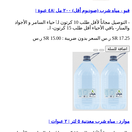
فيو - مياه شرب (صوديوم أقل) ٢٠٠ مل |٤٨ عبوة |
- التوصيل مجاناً لأقل طلب 10 كرتون لٱحياء السامر و الأجواد
والمنار- باقي الأحياء أقل طلب 15 كرتون- ا..
SR 17.25 ر.س
السعر بدون ضريبة : SR 15.00 ر.س
اضافة للسلة
موارد - مياه شرب معدنية ٥ لتر | ٢ عبوات |