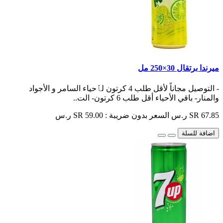
ميرندا برتقال 30×250 مل
- التوصيل مجاناً لأقل طلب 4 كرتون لٱحياء السامر و الأجواد
والمنار- باقي الأحياء أقل طلب 6 كرتون- الت..
SR 67.85 ر.س
السعر بدون ضريبة : SR 59.00 ر.س
اضافة للسلة