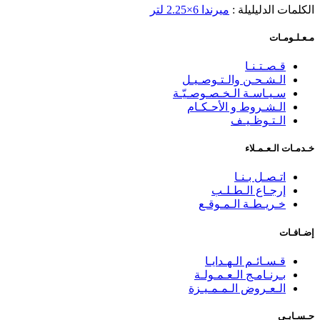
الكلمات الدليليلة :
ميرندا 6×2.25 لتر
مـعـلـومـات
قـصـتـنـا
الـشـحـن والـتـوصـيـل
سـيـاسـة الـخـصـوصـيّـة
الـشـروط و الأحـكـام
الـتـوظـيـف
خـدمـات الـعـمـلاء
اتـصـل بـنـا
إرجـاع الـطـلـب
خـريـطـة الـمـوقـع
إضـافـات
قـسـائـم الـهـدايـا
بـرنـامـج الـعـمـولـة
الـعـروض الـمـمـيـزة
حـسـابـي