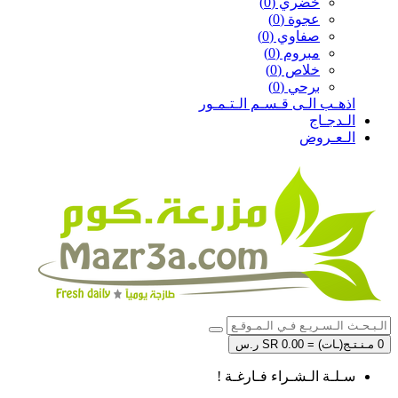
خضري (0)
عجوة (0)
صفاوي (0)
مبروم (0)
خلاص (0)
برحي (0)
اذهـب الـى قـسـم الـتـمـور
الـدجـاج
الـعـروض
0 مـنـتـج(ـات) = SR 0.00 ر.س
سـلـة الـشـراء فـارغـة !