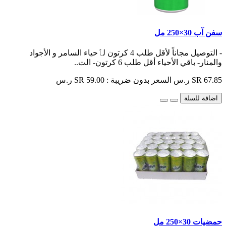
سفن آب 30×250 مل
- التوصيل مجاناً لأقل طلب 4 كرتون لٱحياء السامر و الأجواد
والمنار- باقي الأحياء أقل طلب 6 كرتون- الت..
SR 67.85 ر.س
السعر بدون ضريبة : SR 59.00 ر.س
اضافة للسلة
حمضيات 30×250 مل