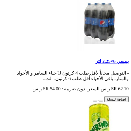
بيبسي 6×2.25 لتر
- التوصيل مجاناً لأقل طلب 4 كرتون لٱحياء السامر و الأجواد
والمنار- باقي الأحياء أقل طلب 6 كرتون- الت..
SR 62.10 ر.س
السعر بدون ضريبة : SR 54.00 ر.س
اضافة للسلة