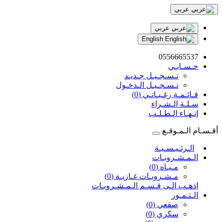
عربي
عربي
English
0556665537
حـسـابـي
تـسـجـيـل جـديـد
تـسـجـيـل الـدخـول
قـائـمـة رغـبـاتـي (0)
سـلـة الـشـراء
إنـهـاء الـطـلـب
أقـسـام الـمـوقـع
الـرئـيـسـيـة
الـمـشـروبـات
مـيـاه (0)
مـشـروبـات غـازيـة (0)
اذهـب الـى قـسـم الـمـشـروبـات
الـتـمـور
صقعي (0)
سكري (0)