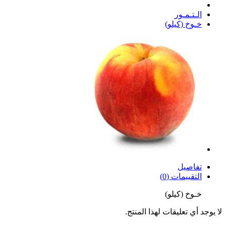
الـتـمـور
خـوخ (كيلو)
تفاصيل
التقييمات (0)
خـوخ (كيلو)
لا يوجد أي تعليقات لهذا المنتج.