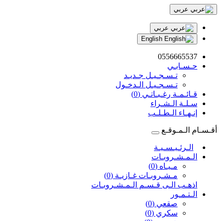
عربي
عربي
English
0556665537
حـسـابـي
تـسـجـيـل جـديـد
تـسـجـيـل الـدخـول
قـائـمـة رغـبـاتـي (0)
سـلـة الـشـراء
إنـهـاء الـطـلـب
أقـسـام الـمـوقـع
الـرئـيـسـيـة
الـمـشـروبـات
مـيـاه (0)
مـشـروبـات غـازيـة (0)
اذهـب الـى قـسـم الـمـشـروبـات
الـتـمـور
صقعي (0)
سكري (0)