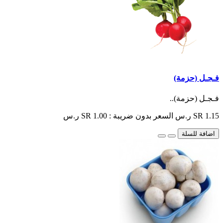
فـجـل (حزمة)
فـجـل (حزمة)..
SR 1.15 ر.س
السعر بدون ضريبة : SR 1.00 ر.س
اضافة للسلة