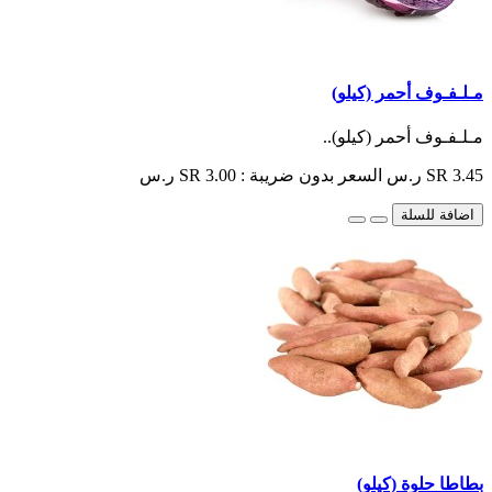
مـلـفـوف أحمر (كيلو)
مـلـفـوف أحمر (كيلو)..
SR 3.45 ر.س
السعر بدون ضريبة : SR 3.00 ر.س
اضافة للسلة
بطاطا حلوة (كيلو)