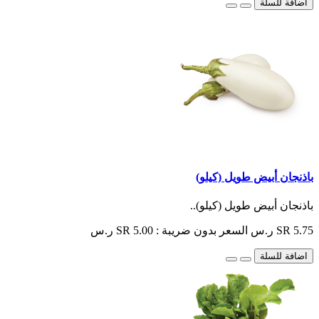
اضافة للسلة
باذنجان أبيض طويل (كيلو)
باذنجان أبيض طويل (كيلو)..
SR 5.75 ر.س
السعر بدون ضريبة : SR 5.00 ر.س
اضافة للسلة