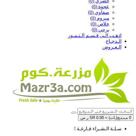
خضري (0)
عجوة (0)
صفاوي (0)
مبروم (0)
خلاص (0)
برحي (0)
اذهـب الـى قـسـم الـتـمـور
الـدجـاج
الـعـروض
0 مـنـتـج(ـات) = SR 0.00 ر.س
سـلـة الـشـراء فـارغـة !