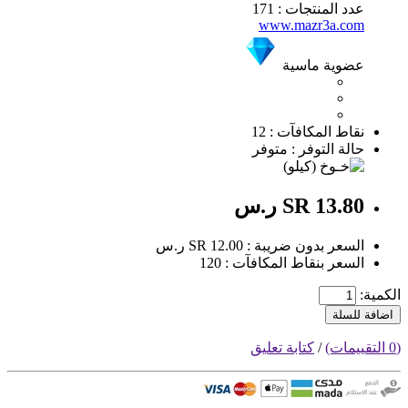
عدد المنتجات : 171
www.mazr3a.com
عضوية ماسية
نقاط المكافآت : 12
حالة التوفر : متوفر
SR 13.80 ر.س
السعر بدون ضريبة : SR 12.00 ر.س
السعر بنقاط المكافآت : 120
الكمية:
اضافة للسلة
(0 التقييمات)
/
كتابة تعليق