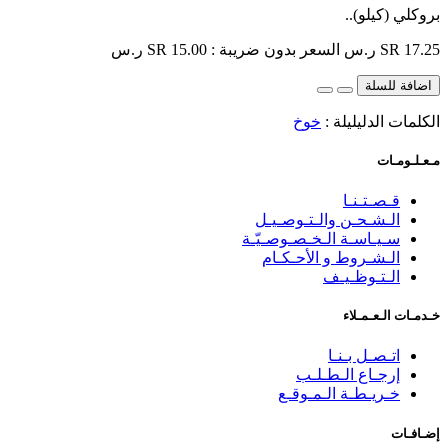
بروكلي (كيلو)..
SR 17.25 ر.س
السعر بدون ضريبة : SR 15.00 ر.س
اضافة للسلة
الكلمات الدليليلة :
خوخ
مـعـلـومـات
قـصـتـنـا
الـشـحـن والـتـوصـيـل
سـيـاسـة الـخـصـوصـيّـة
الـشـروط و الأحـكـام
الـتـوظـيـف
خـدمـات الـعـمـلاء
اتـصـل بـنـا
إرجـاع الـطـلـب
خـريـطـة الـمـوقـع
إضـافـات