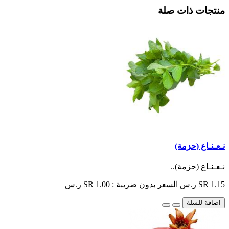
منتجات ذات صلة
نـعـنـاع (حزمة)
نـعـنـاع (حزمة)..
SR 1.15 ر.س
السعر بدون ضريبة : SR 1.00 ر.س
اضافة للسلة