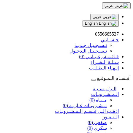
عربي
عربي
English
0556665537
حـسـابـي
تـسـجـيـل جـديـد
تـسـجـيـل الـدخـول
قـائـمـة رغـبـاتـي (0)
سـلـة الـشـراء
إنـهـاء الـطـلـب
أقـسـام الـمـوقـع
الـرئـيـسـيـة
الـمـشـروبـات
مـيـاه (0)
مـشـروبـات غـازيـة (0)
اذهـب الـى قـسـم الـمـشـروبـات
الـتـمـور
صقعي (0)
سكري (0)