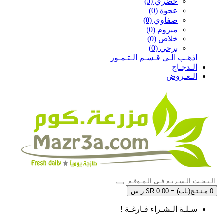
خضري (0)
عجوة (0)
صفاوي (0)
مبروم (0)
خلاص (0)
برحي (0)
اذهـب الـى قـسـم الـتـمـور
الـدجـاج
الـعـروض
0 مـنـتـج(ـات) = SR 0.00 ر.س
سـلـة الـشـراء فـارغـة !