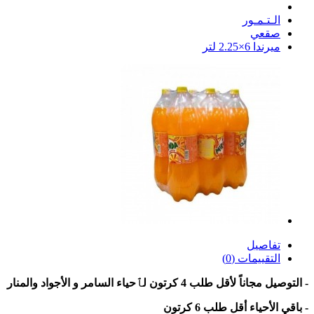
الـتـمـور
صقعي
ميرندا 6×2.25 لتر
تفاصيل
التقييمات (0)
- التوصيل مجاناً لأقل طلب 4 كرتون لٱحياء السامر و الأجواد والمنار
- باقي الأحياء أقل طلب 6 كرتون