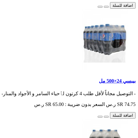
اضافة للسلة
بيبسي 24×500 مل
- التوصيل مجاناً لأقل طلب 4 كرتون لٱحياء السامر و الأجواد والمنار- باقي الأحياء أقل طلب 6 كرتون- الت..
SR 74.75 ر.س
السعر بدون ضريبة : SR 65.00 ر.س
اضافة للسلة