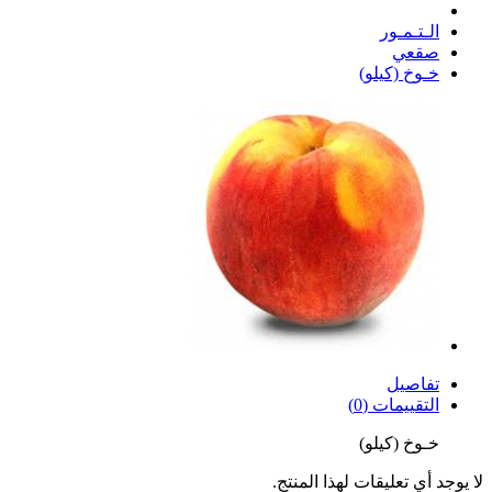
الـتـمـور
صقعي
خـوخ (كيلو)
تفاصيل
التقييمات (0)
خـوخ (كيلو)
لا يوجد أي تعليقات لهذا المنتج.