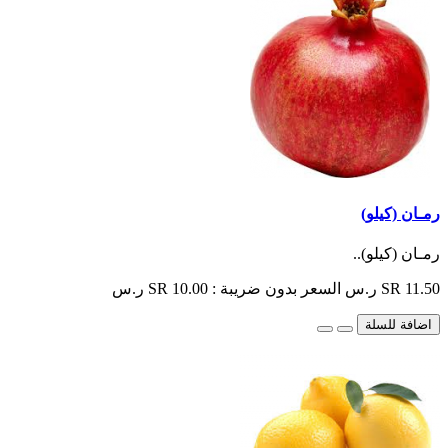
رمـان (كيلو)
رمـان (كيلو)..
SR 11.50 ر.س
السعر بدون ضريبة : SR 10.00 ر.س
اضافة للسلة