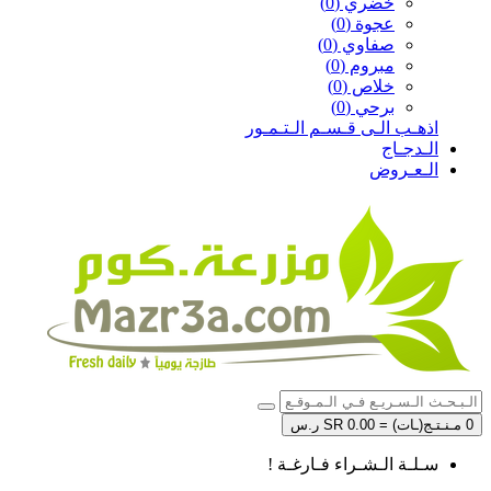
خضري (0)
عجوة (0)
صفاوي (0)
مبروم (0)
خلاص (0)
برحي (0)
اذهـب الـى قـسـم الـتـمـور
الـدجـاج
الـعـروض
0 مـنـتـج(ـات) = SR 0.00 ر.س
سـلـة الـشـراء فـارغـة !