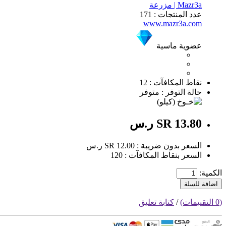
Mazr3a | مزرعة
عدد المنتجات : 171
www.mazr3a.com
عضوية ماسية
نقاط المكافآت : 12
حالة التوفر : متوفر
SR 13.80 ر.س
السعر بدون ضريبة : SR 12.00 ر.س
السعر بنقاط المكافآت : 120
الكمية:
اضافة للسلة
(0 التقييمات)
/
كتابة تعليق