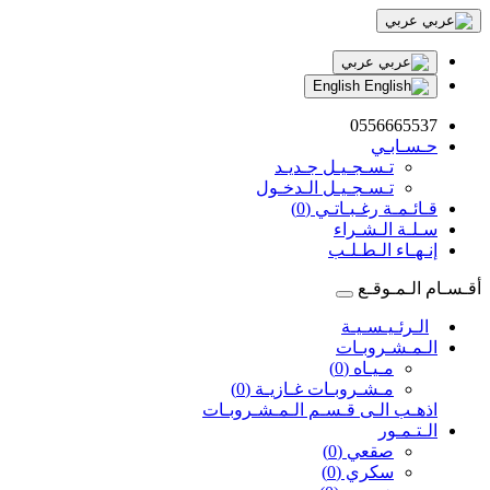
عربي
عربي
English
0556665537
حـسـابـي
تـسـجـيـل جـديـد
تـسـجـيـل الـدخـول
قـائـمـة رغـبـاتـي (0)
سـلـة الـشـراء
إنـهـاء الـطـلـب
أقـسـام الـمـوقـع
الـرئـيـسـيـة
الـمـشـروبـات
مـيـاه (0)
مـشـروبـات غـازيـة (0)
اذهـب الـى قـسـم الـمـشـروبـات
الـتـمـور
صقعي (0)
سكري (0)