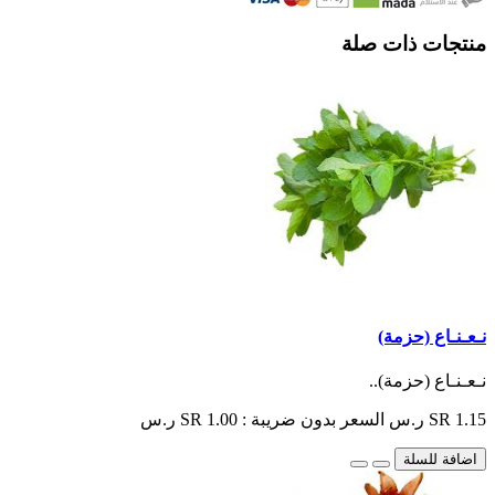
منتجات ذات صلة
نـعـنـاع (حزمة)
نـعـنـاع (حزمة)..
SR 1.15 ر.س
السعر بدون ضريبة : SR 1.00 ر.س
اضافة للسلة