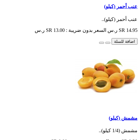
عنب أحمر (كيلو)
عنب أحمر (كيلو)..
SR 14.95 ر.س
السعر بدون ضريبة : SR 13.00 ر.س
اضافة للسلة
مشمش (كيلو)
مشمش (1/4 كيلو)..