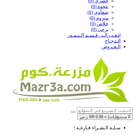
خضري (0)
عجوة (0)
صفاوي (0)
مبروم (0)
خلاص (0)
برحي (0)
اذهـب الـى قـسـم الـتـمـور
الـدجـاج
الـعـروض
0 مـنـتـج(ـات) = SR 0.00 ر.س
سـلـة الـشـراء فـارغـة !