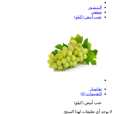
الـتـمـور
صقعي
عنب أبيض (كيلو)
تفاصيل
التقييمات (0)
عنب أبيض (كيلو)
لا يوجد أي تعليقات لهذا المنتج.