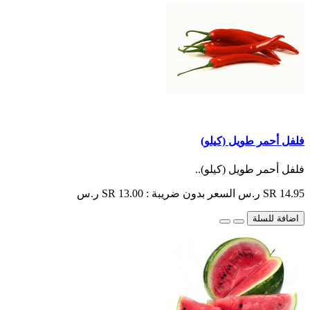
فلفل أحمر طويل (كيلو)
فلفل أحمر طويل (كيلو)..
SR 14.95 ر.س
السعر بدون ضريبة : SR 13.00 ر.س
اضافة للسلة