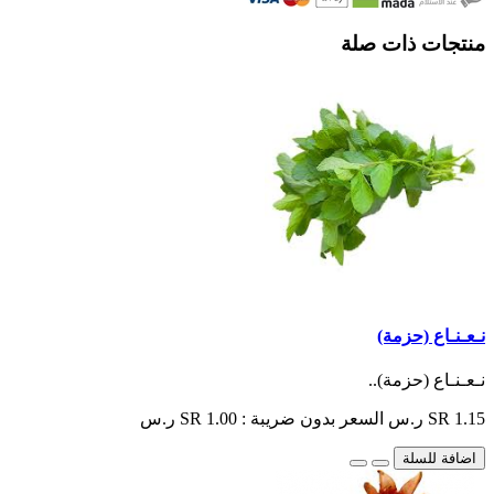
منتجات ذات صلة
نـعـنـاع (حزمة)
نـعـنـاع (حزمة)..
SR 1.15 ر.س
السعر بدون ضريبة : SR 1.00 ر.س
اضافة للسلة