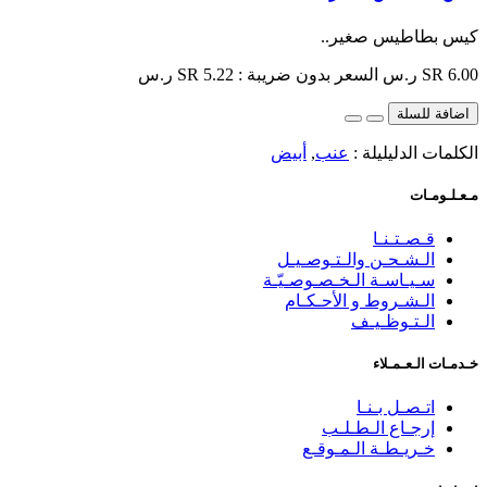
كيس بطاطيس صغير..
SR 6.00 ر.س
السعر بدون ضريبة : SR 5.22 ر.س
اضافة للسلة
الكلمات الدليليلة :
عنب
,
أبيض
مـعـلـومـات
قـصـتـنـا
الـشـحـن والـتـوصـيـل
سـيـاسـة الـخـصـوصـيّـة
الـشـروط و الأحـكـام
الـتـوظـيـف
خـدمـات الـعـمـلاء
اتـصـل بـنـا
إرجـاع الـطـلـب
خـريـطـة الـمـوقـع