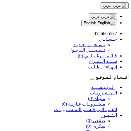
عربي
عربي
English
0556665537
حـسـابـي
تـسـجـيـل جـديـد
تـسـجـيـل الـدخـول
قـائـمـة رغـبـاتـي (0)
سـلـة الـشـراء
إنـهـاء الـطـلـب
أقـسـام الـمـوقـع
الـرئـيـسـيـة
الـمـشـروبـات
مـيـاه (0)
مـشـروبـات غـازيـة (0)
اذهـب الـى قـسـم الـمـشـروبـات
الـتـمـور
صقعي (0)
سكري (0)