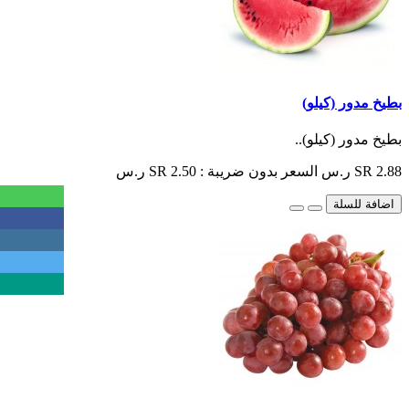
بطيخ مدور (كيلو)
بطيخ مدور (كيلو)..
SR 2.88 ر.س
السعر بدون ضريبة : SR 2.50 ر.س
اضافة للسلة