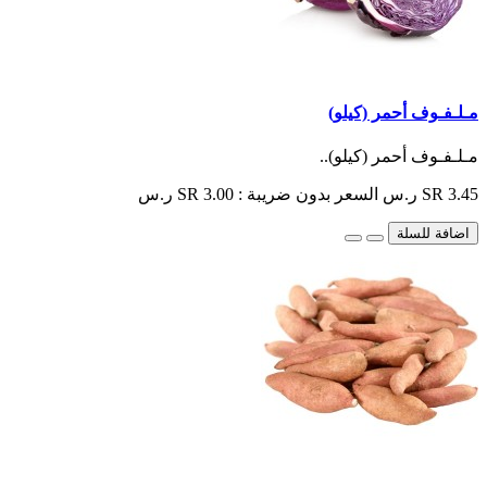
مـلـفـوف أحمر (كيلو)
مـلـفـوف أحمر (كيلو)..
SR 3.45 ر.س
السعر بدون ضريبة : SR 3.00 ر.س
اضافة للسلة