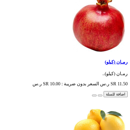
رمـان (كيلو)
رمـان (كيلو)..
SR 11.50 ر.س
السعر بدون ضريبة : SR 10.00 ر.س
اضافة للسلة