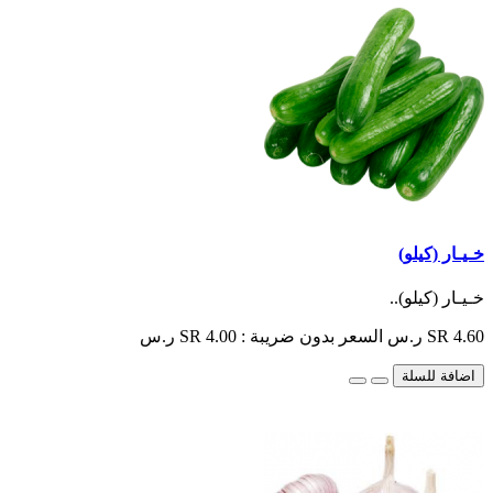
خـيـار (كيلو)
خـيـار (كيلو)..
SR 4.60 ر.س
السعر بدون ضريبة : SR 4.00 ر.س
اضافة للسلة