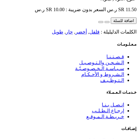
SR 11.50 ر.س
السعر بدون ضريبة : SR 10.00 ر.س
اضافة للسلة
الكلمات الدليليلة :
فلفل
,
أخضر
,
حار
,
طويل
مـعـلـومـات
قـصـتـنـا
الـشـحـن والـتـوصـيـل
سـيـاسـة الـخـصـوصـيّـة
الـشـروط و الأحـكـام
الـتـوظـيـف
خـدمـات الـعـمـلاء
اتـصـل بـنـا
إرجـاع الـطـلـب
خـريـطـة الـمـوقـع
إضـافـات