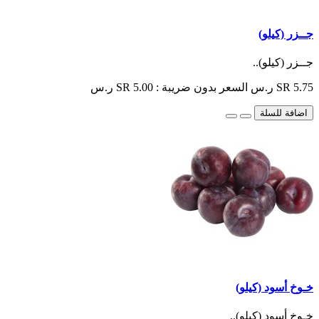
جــزر (كيلو)
جــزر (كيلو)..
SR 5.75 ر.س
السعر بدون ضريبة : SR 5.00 ر.س
اضافة للسلة
خـوخ أسود (كيلو)
خـوخ أسود (كيلو)..