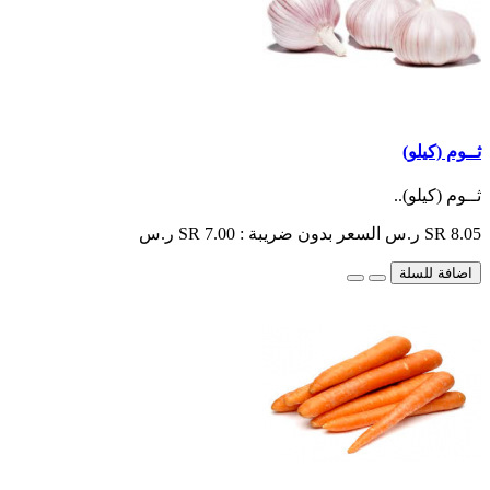
ثــوم (كيلو)
ثــوم (كيلو)..
SR 8.05 ر.س
السعر بدون ضريبة : SR 7.00 ر.س
اضافة للسلة