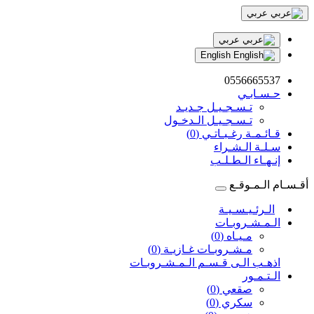
عربي
عربي
English
0556665537
حـسـابـي
تـسـجـيـل جـديـد
تـسـجـيـل الـدخـول
قـائـمـة رغـبـاتـي (0)
سـلـة الـشـراء
إنـهـاء الـطـلـب
أقـسـام الـمـوقـع
الـرئـيـسـيـة
الـمـشـروبـات
مـيـاه (0)
مـشـروبـات غـازيـة (0)
اذهـب الـى قـسـم الـمـشـروبـات
الـتـمـور
صقعي (0)
سكري (0)