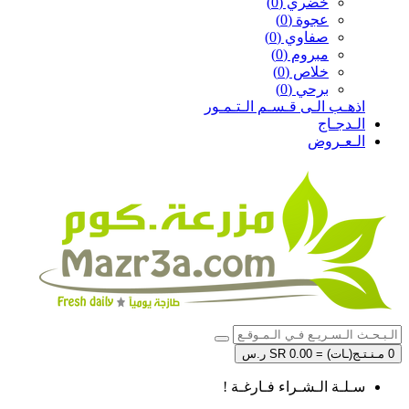
خضري (0)
عجوة (0)
صفاوي (0)
مبروم (0)
خلاص (0)
برحي (0)
اذهـب الـى قـسـم الـتـمـور
الـدجـاج
الـعـروض
0 مـنـتـج(ـات) = SR 0.00 ر.س
سـلـة الـشـراء فـارغـة !