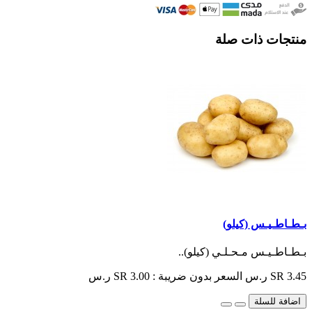
منتجات ذات صلة
بـطـاطـيـس (كيلو)
بـطـاطـيـس مـحـلـي (كيلو)..
SR 3.45 ر.س
السعر بدون ضريبة : SR 3.00 ر.س
اضافة للسلة