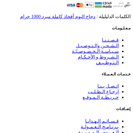
الكلمات الدليليلة :
دجاج اليوم أفخاذ كاملة مبرد 1000 جرام
مـعـلـومـات
قـصـتـنـا
الـشـحـن والـتـوصـيـل
سـيـاسـة الـخـصـوصـيّـة
الـشـروط و الأحـكـام
الـتـوظـيـف
خـدمـات الـعـمـلاء
اتـصـل بـنـا
إرجـاع الـطـلـب
خـريـطـة الـمـوقـع
إضـافـات
قـسـائـم الـهـدايـا
بـرنـامـج الـعـمـولـة
الـعـروض الـمـمـيـزة