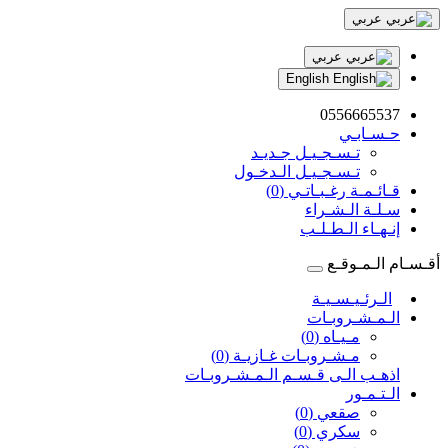
عربي
عربي
English
0556665537
حـسـابـي
تـسـجـيـل جـديـد
تـسـجـيـل الـدخـول
قـائـمـة رغـبـاتـي (0)
سـلـة الـشـراء
إنـهـاء الـطـلـب
أقـسـام الـمـوقـع
الـرئـيـسـيـة
الـمـشـروبـات
مـيـاه (0)
مـشـروبـات غـازيـة (0)
اذهـب الـى قـسـم الـمـشـروبـات
الـتـمـور
صقعي (0)
سكري (0)