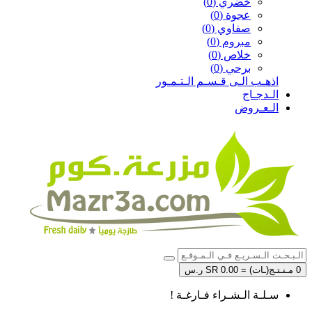
خضري (0)
عجوة (0)
صفاوي (0)
مبروم (0)
خلاص (0)
برحي (0)
اذهـب الـى قـسـم الـتـمـور
الـدجـاج
الـعـروض
0 مـنـتـج(ـات) = SR 0.00 ر.س
سـلـة الـشـراء فـارغـة !