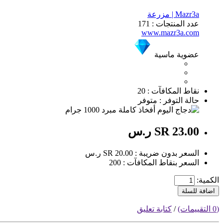
Mazr3a | مزرعة
عدد المنتجات : 171
www.mazr3a.com
عضوية ماسية
نقاط المكافآت : 20
حالة التوفر : متوفر
SR 23.00 ر.س
السعر بدون ضريبة : SR 20.00 ر.س
السعر بنقاط المكافآت : 200
الكمية:
اضافة للسلة
(0 التقييمات)
/
كتابة تعليق