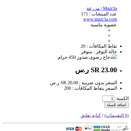
Mazr3a | مزرعة
عدد المنتجات : 171
www.mazr3a.com
عضوية ماسية
نقاط المكافآت : 20
حالة التوفر : متوفر
SR 23.00 ر.س
السعر بدون ضريبة : SR 20.00 ر.س
السعر بنقاط المكافآت : 200
الكمية:
اضافة للسلة
(0 التقييمات)
/
كتابة تعليق