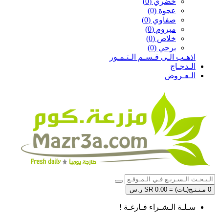
خضري (0)
عجوة (0)
صفاوي (0)
مبروم (0)
خلاص (0)
برحي (0)
اذهـب الـى قـسـم الـتـمـور
الـدجـاج
الـعـروض
0 مـنـتـج(ـات) = SR 0.00 ر.س
سـلـة الـشـراء فـارغـة !