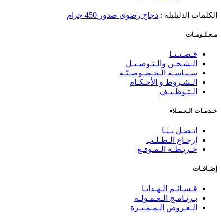
الكلمات الدليليلة :
دجاج رضوى صدور 450 جرام
مـعـلـومـات
قـصـتـنـا
الـشـحـن والـتـوصـيـل
سـيـاسـة الـخـصـوصـيّـة
الـشـروط و الأحـكـام
الـتـوظـيـف
خـدمـات الـعـمـلاء
اتـصـل بـنـا
إرجـاع الـطـلـب
خـريـطـة الـمـوقـع
إضـافـات
قـسـائـم الـهـدايـا
بـرنـامـج الـعـمـولـة
الـعـروض الـمـمـيـزة