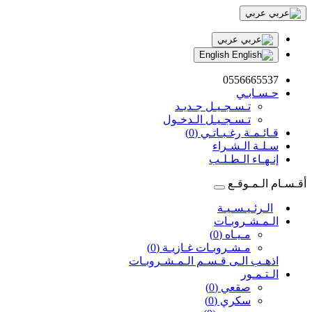
عربي
عربي
English
0556665537
حـسـابـي
تـسـجـيـل جـديـد
تـسـجـيـل الـدخـول
قـائـمـة رغـبـاتـي (0)
سـلـة الـشـراء
إنـهـاء الـطـلـب
أقـسـام الـمـوقـع
الـرئـيـسـيـة
الـمـشـروبـات
مـيـاه (0)
مـشـروبـات غـازيـة (0)
اذهـب الـى قـسـم الـمـشـروبـات
الـتـمـور
صقعي (0)
سكري (0)