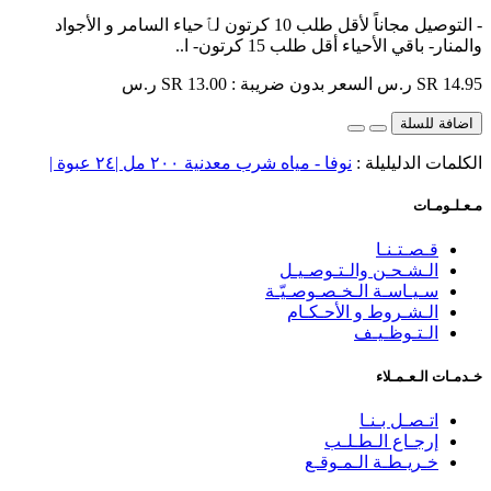
- التوصيل مجاناً لأقل طلب 10 كرتون لٱحياء السامر و الأجواد
والمنار- باقي الأحياء أقل طلب 15 كرتون- ا..
SR 14.95 ر.س
السعر بدون ضريبة : SR 13.00 ر.س
اضافة للسلة
الكلمات الدليليلة :
نوفا - مياه شرب معدنية ٢٠٠ مل |٢٤ عبوة |
مـعـلـومـات
قـصـتـنـا
الـشـحـن والـتـوصـيـل
سـيـاسـة الـخـصـوصـيّـة
الـشـروط و الأحـكـام
الـتـوظـيـف
خـدمـات الـعـمـلاء
اتـصـل بـنـا
إرجـاع الـطـلـب
خـريـطـة الـمـوقـع