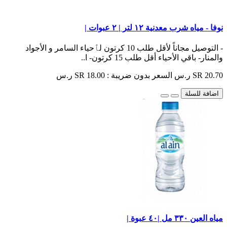
نوفا - مياه شرب معدنية ١٢ لتر | ٢ عبوات |
- التوصيل مجاناً لأقل طلب 10 كرتون لٱحياء السامر و الأجواد
والمنار- باقي الأحياء أقل طلب 15 كرتون- ا..
SR 20.70 ر.س
السعر بدون ضريبة : SR 18.00 ر.س
اضافة للسلة
مياه العين ٣٣٠ مل |٤٠ عبوة |