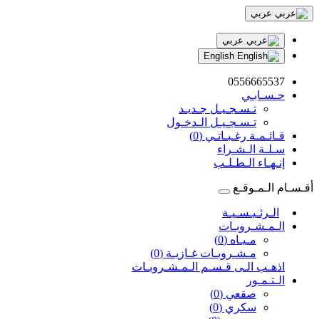
عربي
عربي
English
0556665537
حـسـابـي
تـسـجـيـل جـديـد
تـسـجـيـل الـدخـول
قـائـمـة رغـبـاتـي (0)
سـلـة الـشـراء
إنـهـاء الـطـلـب
أقـسـام الـمـوقـع
الـرئـيـسـيـة
الـمـشـروبـات
مـيـاه (0)
مـشـروبـات غـازيـة (0)
اذهـب الـى قـسـم الـمـشـروبـات
الـتـمـور
صقعي (0)
سكري (0)