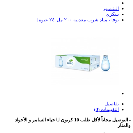
الـتـمـور
سكري
نوفا - مياه شرب معدنية ٢٠٠ مل |٢٤ عبوة |
تفاصيل
التقييمات (0)
- التوصيل مجاناً لأقل طلب 10 كرتون لٱحياء السامر و الأجواد
والمنار