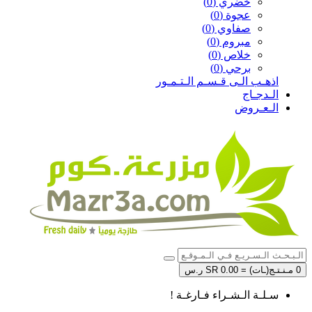
خضري (0)
عجوة (0)
صفاوي (0)
مبروم (0)
خلاص (0)
برحي (0)
اذهـب الـى قـسـم الـتـمـور
الـدجـاج
الـعـروض
0 مـنـتـج(ـات) = SR 0.00 ر.س
سـلـة الـشـراء فـارغـة !