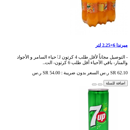
ميرندا 6×2.25 لتر
- التوصيل مجاناً لأقل طلب 4 كرتون لٱحياء السامر و الأجواد
والمنار- باقي الأحياء أقل طلب 6 كرتون- الت..
SR 62.10 ر.س
السعر بدون ضريبة : SR 54.00 ر.س
اضافة للسلة