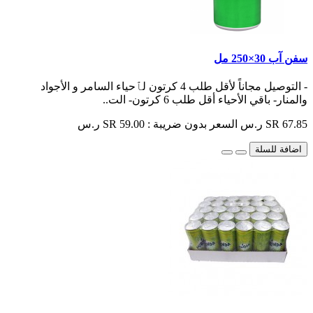
سفن آب 30×250 مل
- التوصيل مجاناً لأقل طلب 4 كرتون لٱحياء السامر و الأجواد
والمنار- باقي الأحياء أقل طلب 6 كرتون- الت..
SR 67.85 ر.س
السعر بدون ضريبة : SR 59.00 ر.س
اضافة للسلة