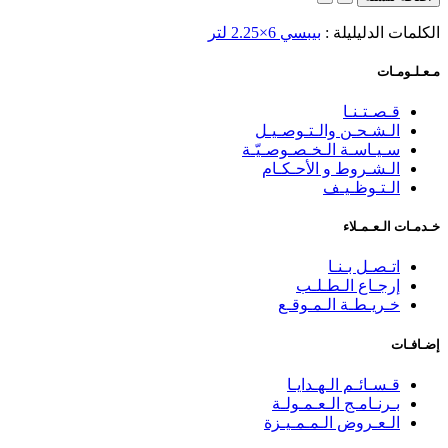
الكلمات الدليليلة :
بيبسي 6×2.25 لتر
مـعـلـومـات
قـصـتـنـا
الـشـحـن والـتـوصـيـل
سـيـاسـة الـخـصـوصـيّـة
الـشـروط و الأحـكـام
الـتـوظـيـف
خـدمـات الـعـمـلاء
اتـصـل بـنـا
إرجـاع الـطـلـب
خـريـطـة الـمـوقـع
إضـافـات
قـسـائـم الـهـدايـا
بـرنـامـج الـعـمـولـة
الـعـروض الـمـمـيـزة