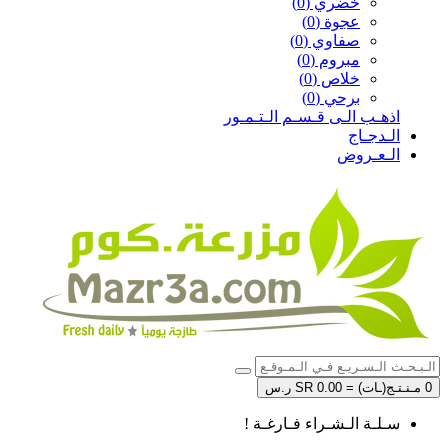
خضري (0)
عجوة (0)
صفاوي (0)
مبروم (0)
خلاص (0)
برحي (0)
اذهـب الـى قـسـم الـتـمـور
الـدجـاج
الـعـروض
0 مـنـتـج(ـات) = SR 0.00 ر.س
سـلـة الـشـراء فـارغـة !