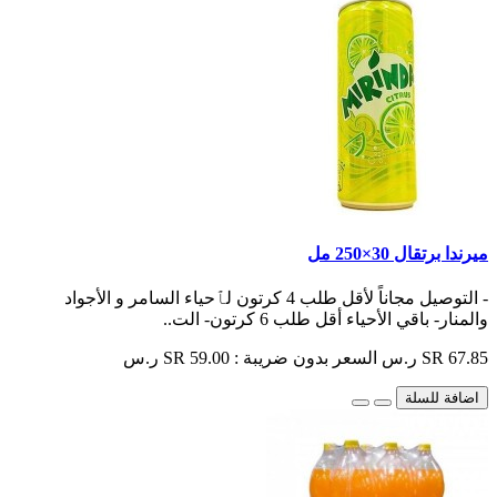
ميرندا برتقال 30×250 مل
- التوصيل مجاناً لأقل طلب 4 كرتون لٱحياء السامر و الأجواد
والمنار- باقي الأحياء أقل طلب 6 كرتون- الت..
SR 67.85 ر.س
السعر بدون ضريبة : SR 59.00 ر.س
اضافة للسلة