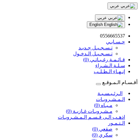
عربي
عربي
English
0556665537
حـسـابـي
تـسـجـيـل جـديـد
تـسـجـيـل الـدخـول
قـائـمـة رغـبـاتـي (0)
سـلـة الـشـراء
إنـهـاء الـطـلـب
أقـسـام الـمـوقـع
الـرئـيـسـيـة
الـمـشـروبـات
مـيـاه (0)
مـشـروبـات غـازيـة (0)
اذهـب الـى قـسـم الـمـشـروبـات
الـتـمـور
صقعي (0)
سكري (0)