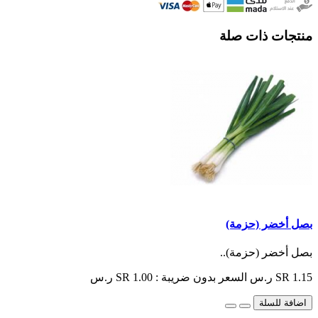
منتجات ذات صلة
بصل أخضر (حزمة)
بصل أخضر (حزمة)..
SR 1.15 ر.س
السعر بدون ضريبة : SR 1.00 ر.س
اضافة للسلة