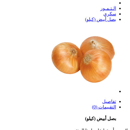
الـتـمـور
سكري
بصل أبيض (كيلو)
تفاصيل
التقييمات (0)
بصل أبيض (كيلو)