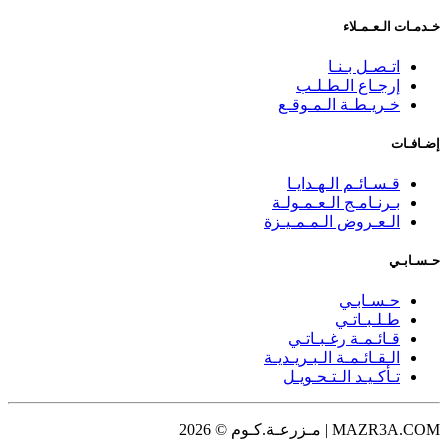
خـدمـات الـعـمـلاء
اتـصـل بـنـا
إرجـاع الـطـلـب
خـريـطـة الـمـوقـع
إضـافـات
قـسـائـم الـهـدايـا
بـرنـامـج الـعـمـولـة
الـعـروض الـمـمـيـزة
حـسـابـي
حـسـابـي
طـلـبـاتـي
قـائـمـة رغـبـاتـي
الـقـائـمـة الـبـريـديـة
تـأكـيـد الـتـحـويـل
MAZR3A.COM | مـزرعـة.كـوم © 2026