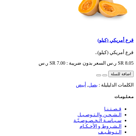
قرع أمريكي (كيلو)
قرع أمريكي (كيلو)..
SR 8.05 ر.س
السعر بدون ضريبة : SR 7.00 ر.س
اضافة للسلة
الكلمات الدليليلة :
بصل
,
أبيض
مـعـلـومـات
قـصـتـنـا
الـشـحـن والـتـوصـيـل
سـيـاسـة الـخـصـوصـيّـة
الـشـروط و الأحـكـام
الـتـوظـيـف