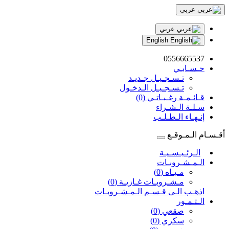
عربي
عربي
English
0556665537
حـسـابـي
تـسـجـيـل جـديـد
تـسـجـيـل الـدخـول
قـائـمـة رغـبـاتـي (0)
سـلـة الـشـراء
إنـهـاء الـطـلـب
أقـسـام الـمـوقـع
الـرئـيـسـيـة
الـمـشـروبـات
مـيـاه (0)
مـشـروبـات غـازيـة (0)
اذهـب الـى قـسـم الـمـشـروبـات
الـتـمـور
صقعي (0)
سكري (0)