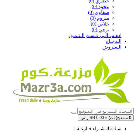
خضري (0)
عجوة (0)
صفاوي (0)
مبروم (0)
خلاص (0)
برحي (0)
اذهـب الـى قـسـم الـتـمـور
الـدجـاج
الـعـروض
0 مـنـتـج(ـات) = SR 0.00 ر.س
سـلـة الـشـراء فـارغـة !