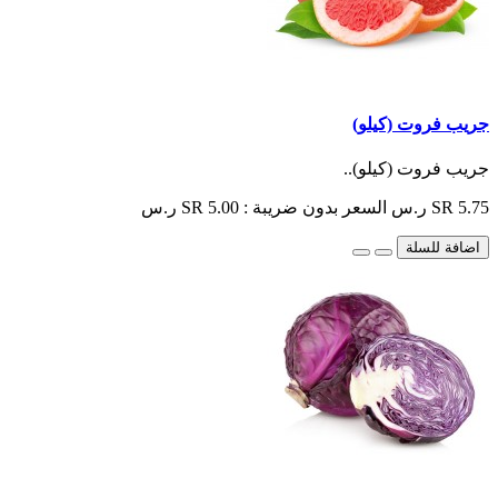
جريب فروت (كيلو)
جريب فروت (كيلو)..
SR 5.75 ر.س
السعر بدون ضريبة : SR 5.00 ر.س
اضافة للسلة