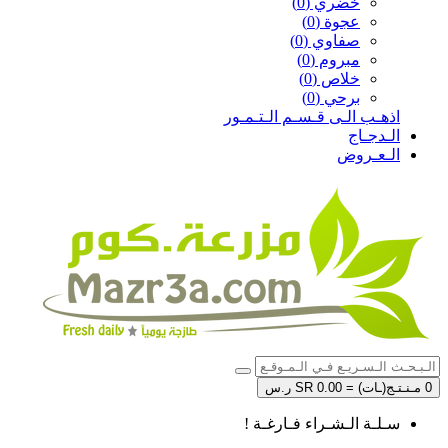
خضري (0)
عجوة (0)
صفاوي (0)
مبروم (0)
خلاص (0)
برحي (0)
اذهـب الـى قـسـم الـتـمـور
الـدجـاج
الـعـروض
0 مـنـتـج(ـات) = SR 0.00 ر.س
سـلـة الـشـراء فـارغـة !