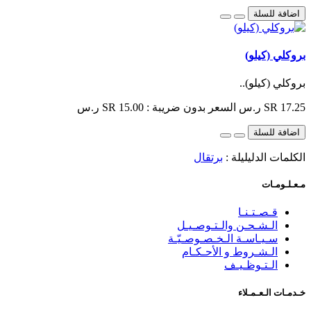
اضافة للسلة
بروكلي (كيلو)
بروكلي (كيلو)..
SR 17.25 ر.س
السعر بدون ضريبة : SR 15.00 ر.س
اضافة للسلة
الكلمات الدليليلة :
برتقال
مـعـلـومـات
قـصـتـنـا
الـشـحـن والـتـوصـيـل
سـيـاسـة الـخـصـوصـيّـة
الـشـروط و الأحـكـام
الـتـوظـيـف
خـدمـات الـعـمـلاء