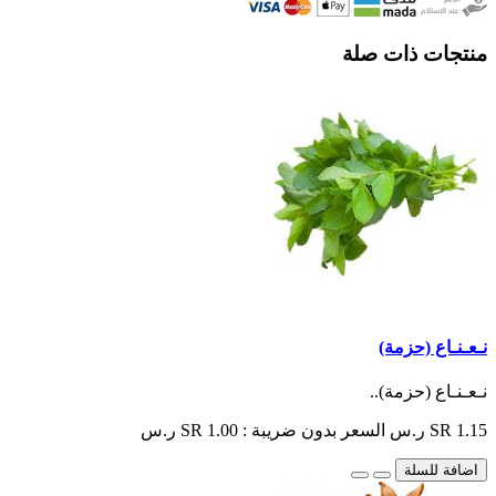
منتجات ذات صلة
نـعـنـاع (حزمة)
نـعـنـاع (حزمة)..
SR 1.15 ر.س
السعر بدون ضريبة : SR 1.00 ر.س
اضافة للسلة