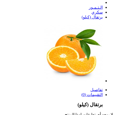
الـتـمـور
سكري
برتقال (كيلو)
تفاصيل
التقييمات (0)
برتقال (كيلو)
لا يوجد أي تعليقات لهذا المنتج.