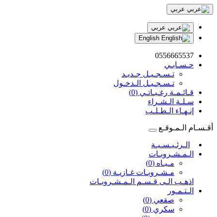
عربي
عربي
English
0556665537
حـسـابـي
تـسـجـيـل جـديـد
تـسـجـيـل الـدخـول
قـائـمـة رغـبـاتـي (0)
سـلـة الـشـراء
إنـهـاء الـطـلـب
أقـسـام الـمـوقـع
الـرئـيـسـيـة
الـمـشـروبـات
مـيـاه (0)
مـشـروبـات غـازيـة (0)
اذهـب الـى قـسـم الـمـشـروبـات
الـتـمـور
صقعي (0)
سكري (0)