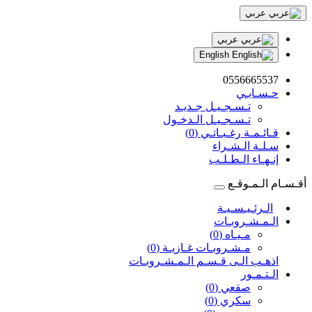
عربي
عربي
English
0556665537
حـسـابـي
تـسـجـيـل جـديـد
تـسـجـيـل الـدخـول
قـائـمـة رغـبـاتـي (0)
سـلـة الـشـراء
إنـهـاء الـطـلـب
أقـسـام الـمـوقـع
الـرئـيـسـيـة
الـمـشـروبـات
مـيـاه (0)
مـشـروبـات غـازيـة (0)
اذهـب الـى قـسـم الـمـشـروبـات
الـتـمـور
صقعي (0)
سكري (0)