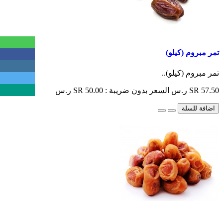
تمر مبروم (كيلو)
تمر مبروم (كيلو)..
SR 57.50 ر.س
السعر بدون ضريبة : SR 50.00 ر.س
اضافة للسلة