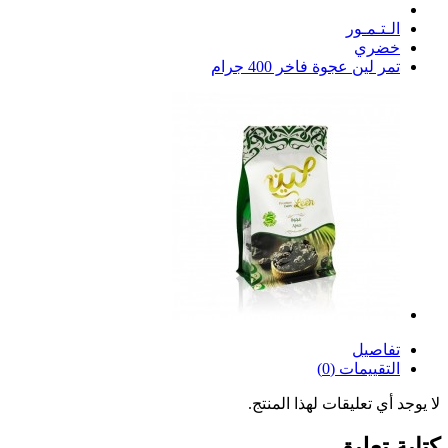
الـتـمـور
خضري
تمر لين عجوة فاخر 400 جرام
تفاصيل
التقييمات (0)
لا يوجد أي تعليقات لهذا المنتج.
كتابة تعليق