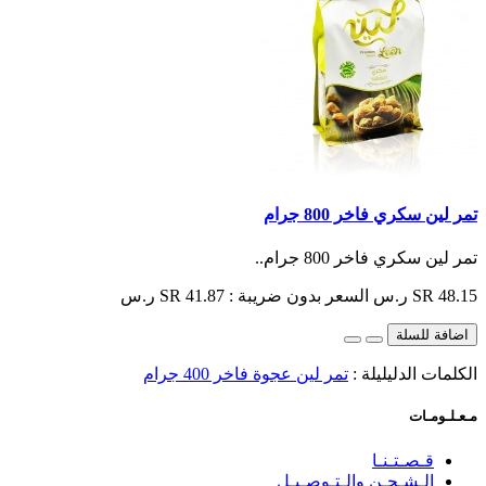
تمر لين سكري فاخر 800 جرام
تمر لين سكري فاخر 800 جرام..
SR 48.15 ر.س
السعر بدون ضريبة : SR 41.87 ر.س
اضافة للسلة
الكلمات الدليليلة :
تمر لين عجوة فاخر 400 جرام
مـعـلـومـات
قـصـتـنـا
الـشـحـن والـتـوصـيـل