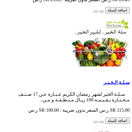
اضافة للسلة
سـلـة الـخـيـر
سـلـة الخير لشهر رمضان الكريم عـبـارة عـن 17 صـنـف
مـخـتـارة بـقـيـمـة 100 ريـال مـنـظـفـة و مـن..
SR 115.00 ر.س
السعر بدون ضريبة : SR 100.00 ر.س
اضافة للسلة