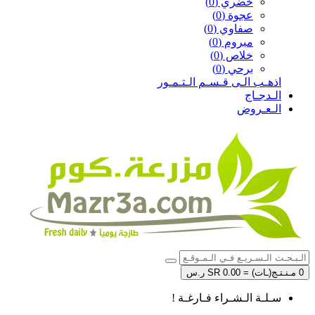
خضري (0)
عجوة (0)
صفاوي (0)
مبروم (0)
خلاص (0)
برحي (0)
اذهـب الـى قـسـم الـتـمـور
الـدجـاج
الـعـروض
0 مـنـتـج(ـات) = SR 0.00 ر.س
سـلـة الـشـراء فـارغـة !