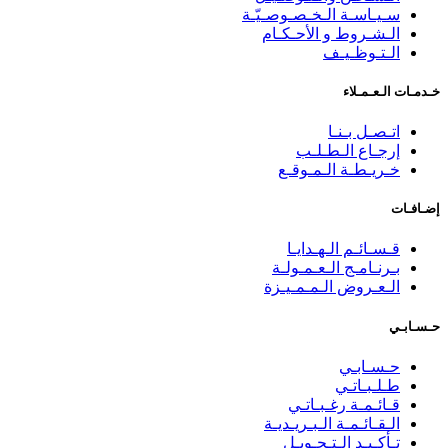
سـيـاسـة الـخـصـوصـيّـة
الـشـروط و الأحـكـام
الـتـوظـيـف
خـدمـات الـعـمـلاء
اتـصـل بـنـا
إرجـاع الـطـلـب
خـريـطـة الـمـوقـع
إضـافـات
قـسـائـم الـهـدايـا
بـرنـامـج الـعـمـولـة
الـعـروض الـمـمـيـزة
حـسـابـي
حـسـابـي
طـلـبـاتـي
قـائـمـة رغـبـاتـي
الـقـائـمـة الـبـريـديـة
تـأكـيـد الـتـحـويـل