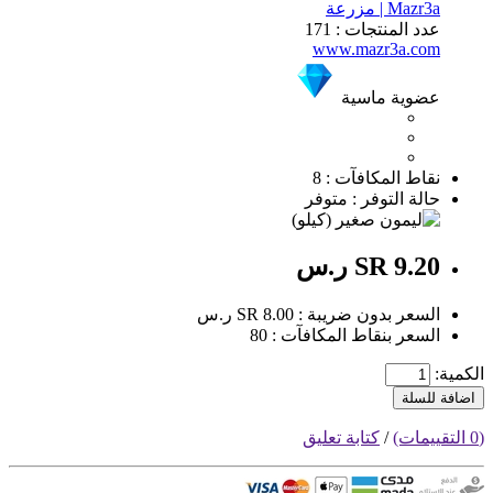
Mazr3a | مزرعة
عدد المنتجات : 171
www.mazr3a.com
عضوية ماسية
نقاط المكافآت : 8
حالة التوفر : متوفر
SR 9.20 ر.س
السعر بدون ضريبة : SR 8.00 ر.س
السعر بنقاط المكافآت : 80
الكمية:
اضافة للسلة
(0 التقييمات)
/
كتابة تعليق