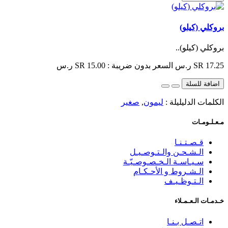
بروكلي (كيلو)
بروكلي (كيلو)..
SR 17.25 ر.س
السعر بدون ضريبة : SR 15.00 ر.س
اضافة للسلة
الكلمات الدليليلة :
ليمون
,
صغير
مـعـلـومـات
قـصـتـنـا
الـشـحـن والـتـوصـيـل
سـيـاسـة الـخـصـوصـيّـة
الـشـروط و الأحـكـام
الـتـوظـيـف
خـدمـات الـعـمـلاء
اتـصـل بـنـا