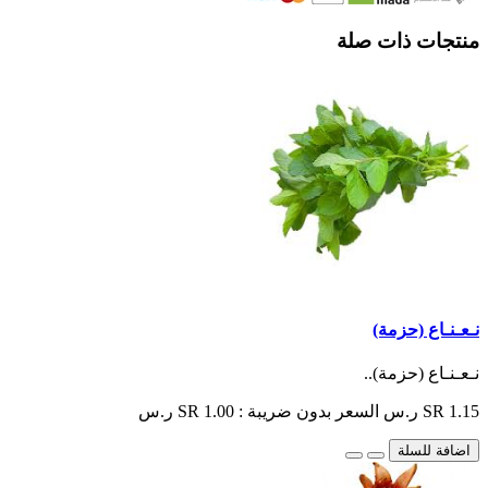
منتجات ذات صلة
نـعـنـاع (حزمة)
نـعـنـاع (حزمة)..
SR 1.15 ر.س
السعر بدون ضريبة : SR 1.00 ر.س
اضافة للسلة