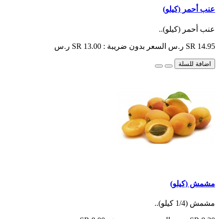
عنب أحمر (كيلو)
عنب أحمر (كيلو)..
SR 14.95 ر.س
السعر بدون ضريبة : SR 13.00 ر.س
اضافة للسلة
مشمش (كيلو)
مشمش (1/4 كيلو)..