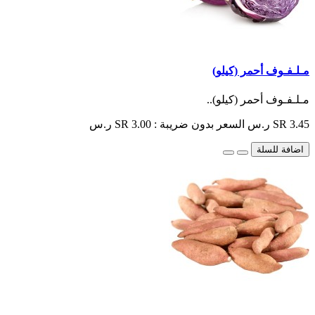
مـلـفـوف أحمر (كيلو)
مـلـفـوف أحمر (كيلو)..
SR 3.45 ر.س
السعر بدون ضريبة : SR 3.00 ر.س
اضافة للسلة