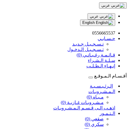
عربي
عربي
English
0556665537
حـسـابـي
تـسـجـيـل جـديـد
تـسـجـيـل الـدخـول
قـائـمـة رغـبـاتـي (0)
سـلـة الـشـراء
إنـهـاء الـطـلـب
أقـسـام الـمـوقـع
الـرئـيـسـيـة
الـمـشـروبـات
مـيـاه (0)
مـشـروبـات غـازيـة (0)
اذهـب الـى قـسـم الـمـشـروبـات
الـتـمـور
صقعي (0)
سكري (0)