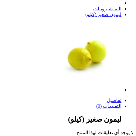
الـمـشـروبـات
ليمون صغير (كيلو)
تفاصيل
التقييمات (0)
ليمون صغير (كيلو)
لا يوجد أي تعليقات لهذا المنتج.