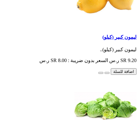
ليمون كبير (كيلو)
ليمون كبير (كيلو)..
SR 9.20 ر.س
السعر بدون ضريبة : SR 8.00 ر.س
اضافة للسلة