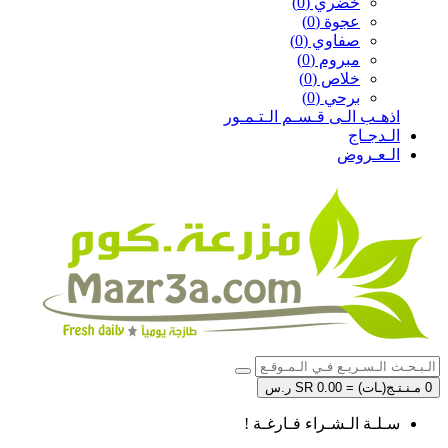
خضري (0)
عجوة (0)
صفاوي (0)
مبروم (0)
خلاص (0)
برحي (0)
اذهـب الـى قـسـم الـتـمـور
الـدجـاج
الـعـروض
0 مـنـتـج(ـات) = SR 0.00 ر.س
سـلـة الـشـراء فـارغـة !