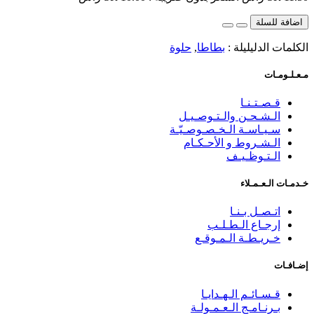
اضافة للسلة
الكلمات الدليليلة :
بطاطا
,
حلوة
مـعـلـومـات
قـصـتـنـا
الـشـحـن والـتـوصـيـل
سـيـاسـة الـخـصـوصـيّـة
الـشـروط و الأحـكـام
الـتـوظـيـف
خـدمـات الـعـمـلاء
اتـصـل بـنـا
إرجـاع الـطـلـب
خـريـطـة الـمـوقـع
إضـافـات
قـسـائـم الـهـدايـا
بـرنـامـج الـعـمـولـة