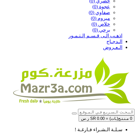
خضري (0)
عجوة (0)
صفاوي (0)
مبروم (0)
خلاص (0)
برحي (0)
اذهـب الـى قـسـم الـتـمـور
الـدجـاج
الـعـروض
0 مـنـتـج(ـات) = SR 0.00 ر.س
سـلـة الـشـراء فـارغـة !