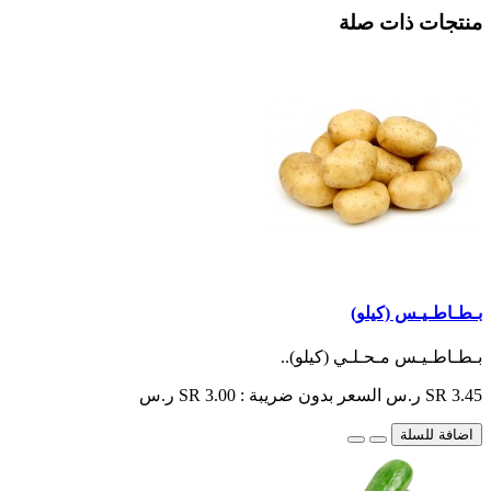
منتجات ذات صلة
بـطـاطـيـس (كيلو)
بـطـاطـيـس مـحـلـي (كيلو)..
SR 3.45 ر.س
السعر بدون ضريبة : SR 3.00 ر.س
اضافة للسلة