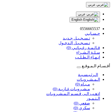
عربي
عربي
English
0556665537
حـسـابـي
تـسـجـيـل جـديـد
تـسـجـيـل الـدخـول
قـائـمـة رغـبـاتـي (0)
سـلـة الـشـراء
إنـهـاء الـطـلـب
أقـسـام الـمـوقـع
الـرئـيـسـيـة
الـمـشـروبـات
مـيـاه (0)
مـشـروبـات غـازيـة (0)
اذهـب الـى قـسـم الـمـشـروبـات
الـتـمـور
صقعي (0)
سكري (0)