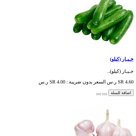
خـيـار (كيلو)
خـيـار (كيلو)..
SR 4.60 ر.س
السعر بدون ضريبة : SR 4.00 ر.س
اضافة للسلة