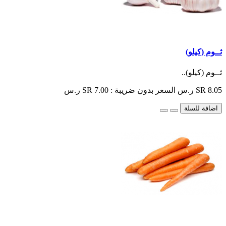
ثــوم (كيلو)
ثــوم (كيلو)..
SR 8.05 ر.س
السعر بدون ضريبة : SR 7.00 ر.س
اضافة للسلة