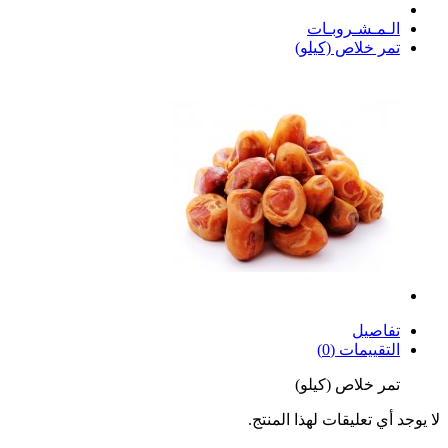
الـمـشـروبـات
تمر خلاص (كيلو)
تفاصيل
التقييمات (0)
تمر خلاص (كيلو)
لا يوجد أي تعليقات لهذا المنتج.