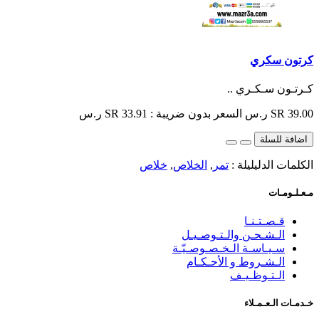
كرتون سكري
كـرتـون سـكـري ..
SR 39.00 ر.س
السعر بدون ضريبة : SR 33.91 ر.س
اضافة للسلة
الكلمات الدليليلة :
تمر
,
الخلاص
,
خلاص
مـعـلـومـات
قـصـتـنـا
الـشـحـن والـتـوصـيـل
سـيـاسـة الـخـصـوصـيّـة
الـشـروط و الأحـكـام
الـتـوظـيـف
خـدمـات الـعـمـلاء