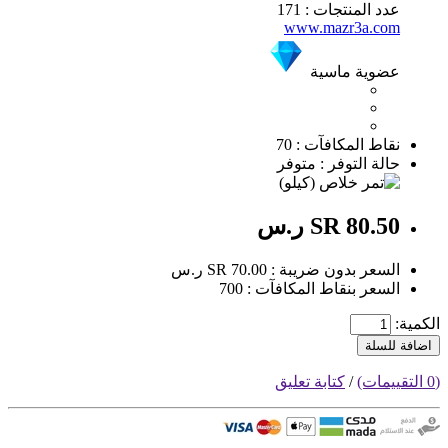
عدد المنتجات : 171
www.mazr3a.com
عضوية ماسية
نقاط المكافآت : 70
حالة التوفر : متوفر
SR 80.50 ر.س
السعر بدون ضريبة : SR 70.00 ر.س
السعر بنقاط المكافآت : 700
الكمية:
اضافة للسلة
(0 التقييمات)
/
كتابة تعليق