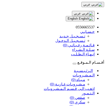
عربي
عربي
English
0556665537
حـسـابـي
تـسـجـيـل جـديـد
تـسـجـيـل الـدخـول
قـائـمـة رغـبـاتـي (0)
سـلـة الـشـراء
إنـهـاء الـطـلـب
أقـسـام الـمـوقـع
الـرئـيـسـيـة
الـمـشـروبـات
مـيـاه (0)
مـشـروبـات غـازيـة (0)
اذهـب الـى قـسـم الـمـشـروبـات
الـتـمـور
صقعي (0)
سكري (0)