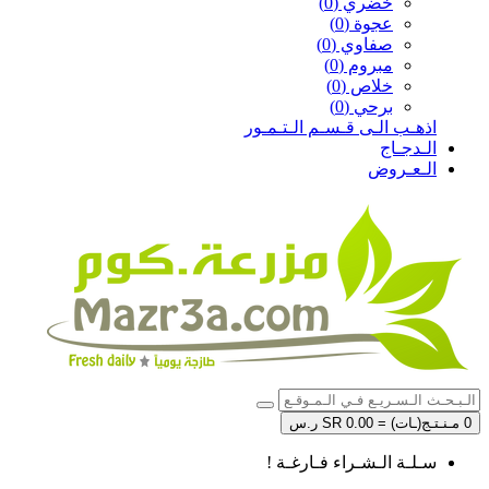
خضري (0)
عجوة (0)
صفاوي (0)
مبروم (0)
خلاص (0)
برحي (0)
اذهـب الـى قـسـم الـتـمـور
الـدجـاج
الـعـروض
0 مـنـتـج(ـات) = SR 0.00 ر.س
سـلـة الـشـراء فـارغـة !