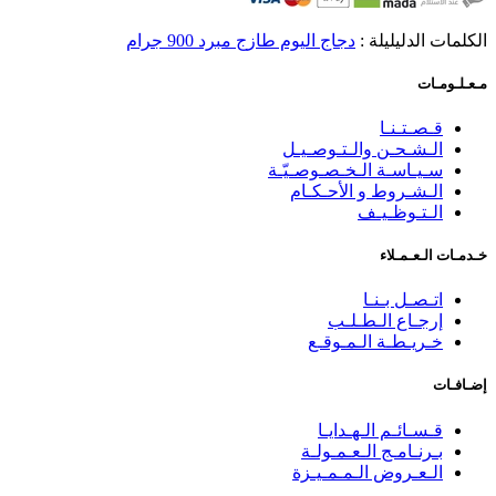
الكلمات الدليليلة :
دجاج اليوم طازج مبرد 900 جرام
مـعـلـومـات
قـصـتـنـا
الـشـحـن والـتـوصـيـل
سـيـاسـة الـخـصـوصـيّـة
الـشـروط و الأحـكـام
الـتـوظـيـف
خـدمـات الـعـمـلاء
اتـصـل بـنـا
إرجـاع الـطـلـب
خـريـطـة الـمـوقـع
إضـافـات
قـسـائـم الـهـدايـا
بـرنـامـج الـعـمـولـة
الـعـروض الـمـمـيـزة