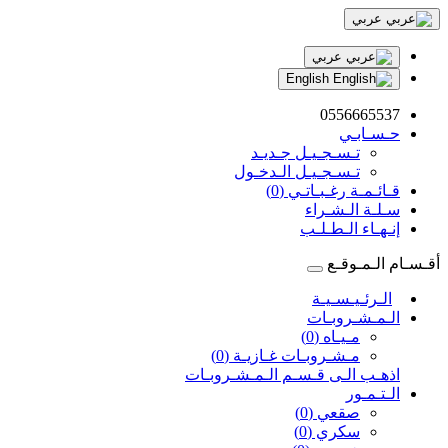
عربي
عربي
English
0556665537
حـسـابـي
تـسـجـيـل جـديـد
تـسـجـيـل الـدخـول
قـائـمـة رغـبـاتـي (0)
سـلـة الـشـراء
إنـهـاء الـطـلـب
أقـسـام الـمـوقـع
الـرئـيـسـيـة
الـمـشـروبـات
مـيـاه (0)
مـشـروبـات غـازيـة (0)
اذهـب الـى قـسـم الـمـشـروبـات
الـتـمـور
صقعي (0)
سكري (0)