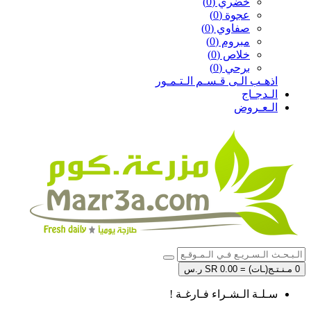
خضري (0)
عجوة (0)
صفاوي (0)
مبروم (0)
خلاص (0)
برحي (0)
اذهـب الـى قـسـم الـتـمـور
الـدجـاج
الـعـروض
0 مـنـتـج(ـات) = SR 0.00 ر.س
سـلـة الـشـراء فـارغـة !