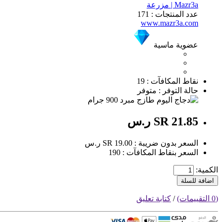
Mazr3a | مزرعة
عدد المنتجات : 171
www.mazr3a.com
عضوية ماسية
نقاط المكافآت : 19
حالة التوفر : متوفر
SR 21.85 ر.س
السعر بدون ضريبة : SR 19.00 ر.س
السعر بنقاط المكافآت : 190
الكمية:
اضافة للسلة
(0 التقييمات)
/
كتابة تعليق