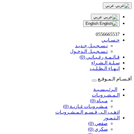
عربي
عربي
English
0556665537
حـسـابـي
تـسـجـيـل جـديـد
تـسـجـيـل الـدخـول
قـائـمـة رغـبـاتـي (0)
سـلـة الـشـراء
إنـهـاء الـطـلـب
أقـسـام الـمـوقـع
الـرئـيـسـيـة
الـمـشـروبـات
مـيـاه (0)
مـشـروبـات غـازيـة (0)
اذهـب الـى قـسـم الـمـشـروبـات
الـتـمـور
صقعي (0)
سكري (0)