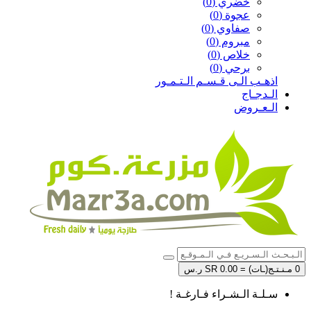
خضري (0)
عجوة (0)
صفاوي (0)
مبروم (0)
خلاص (0)
برحي (0)
اذهـب الـى قـسـم الـتـمـور
الـدجـاج
الـعـروض
0 مـنـتـج(ـات) = SR 0.00 ر.س
سـلـة الـشـراء فـارغـة !