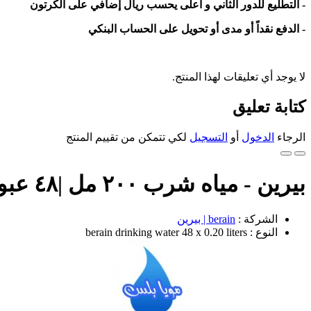
- التطليع للدور الثاني و أعلى يحسب ريال إضافي على الكرتون
- الدفع نقداً أو مدى أو تحويل على الحساب البنكي
لا يوجد أي تعليقات لهذا المنتج.
كتابة تعليق
الرجاء
الدخول
أو
التسجيل
لكي تتمكن من تقييم المنتج
بيرين - مياه شرب ٢٠٠ مل |٤٨ عبوة |
الشركة :
berain | بيرين
النوع : berain drinking water 48 x 0.20 liters