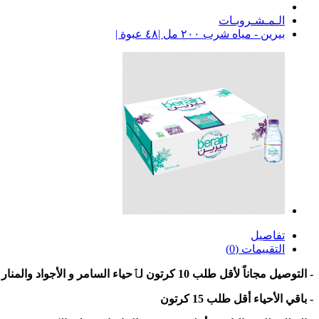
الـمـشـروبـات
بيرين - مياه شرب ٢٠٠ مل |٤٨ عبوة |
تفاصيل
التقييمات (0)
- التوصيل مجاناً لأقل طلب 10 كرتون لٱحياء السامر و الأجواد والمنار
- باقي الأحياء أقل طلب 15 كرتون