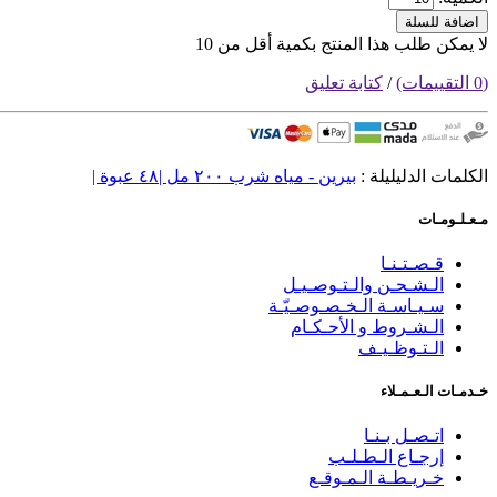
اضافة للسلة
لا يمكن طلب هذا المنتج بكمية أقل من 10
(0 التقييمات)
/
كتابة تعليق
الكلمات الدليليلة :
بيرين - مياه شرب ٢٠٠ مل |٤٨ عبوة |
مـعـلـومـات
قـصـتـنـا
الـشـحـن والـتـوصـيـل
سـيـاسـة الـخـصـوصـيّـة
الـشـروط و الأحـكـام
الـتـوظـيـف
خـدمـات الـعـمـلاء
اتـصـل بـنـا
إرجـاع الـطـلـب
خـريـطـة الـمـوقـع