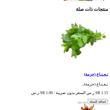
منتجات ذات صلة
نـعـنـاع (حزمة)
نـعـنـاع (حزمة)..
SR 1.15 ر.س
السعر بدون ضريبة : SR 1.00 ر.س
اضافة للسلة