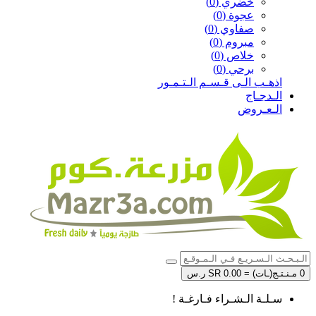
خضري (0)
عجوة (0)
صفاوي (0)
مبروم (0)
خلاص (0)
برحي (0)
اذهـب الـى قـسـم الـتـمـور
الـدجـاج
الـعـروض
0 مـنـتـج(ـات) = SR 0.00 ر.س
سـلـة الـشـراء فـارغـة !