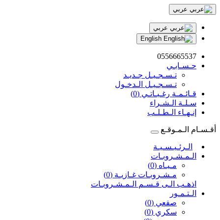
عربي
عربي
English
0556665537
حـسـابـي
تـسـجـيـل جـديـد
تـسـجـيـل الـدخـول
قـائـمـة رغـبـاتـي (0)
سـلـة الـشـراء
إنـهـاء الـطـلـب
أقـسـام الـمـوقـع
الـرئـيـسـيـة
الـمـشـروبـات
مـيـاه (0)
مـشـروبـات غـازيـة (0)
اذهـب الـى قـسـم الـمـشـروبـات
الـتـمـور
صقعي (0)
سكري (0)