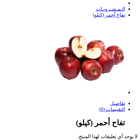
الـمـشـروبـات
تفاح أحمر (كيلو)
تفاصيل
التقييمات (0)
تفاح أحمر (كيلو)
لا يوجد أي تعليقات لهذا المنتج.