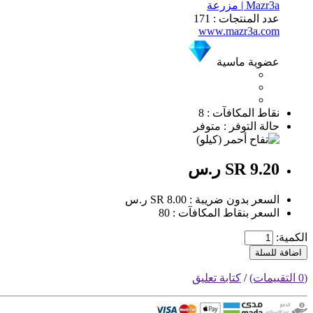
Mazr3a | مزرعة
عدد المنتجات : 171
www.mazr3a.com
عضوية ماسية
نقاط المكافآت : 8
حالة التوفر : متوفر
SR 9.20 ر.س
السعر بدون ضريبة : SR 8.00 ر.س
السعر بنقاط المكافآت : 80
الكمية:
اضافة للسلة
(0 التقييمات)
/
كتابة تعليق