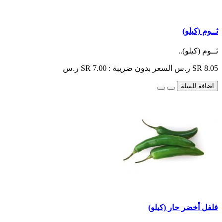
ثــوم (كيلو)
ثــوم (كيلو)..
SR 8.05 ر.س
السعر بدون ضريبة : SR 7.00 ر.س
اضافة للسلة
فلفل أخضر حار (كيلو)