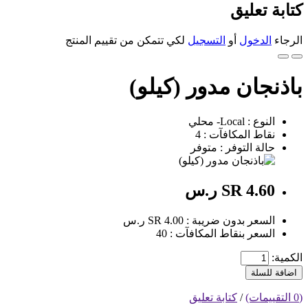
كتابة تعليق
الرجاء
الدخول
أو
التسجيل
لكي تتمكن من تقييم المنتج
باذنجان مدور (كيلو)
النوع : Local- محلي
نقاط المكافآت : 4
حالة التوفر : متوفر
SR 4.60 ر.س
السعر بدون ضريبة : SR 4.00 ر.س
السعر بنقاط المكافآت : 40
الكمية:
اضافة للسلة
(0 التقييمات)
/
كتابة تعليق