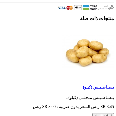
منتجات ذات صلة
بـطـاطـيـس (كيلو)
بـطـاطـيـس مـحـلـي (كيلو)..
SR 3.45 ر.س
السعر بدون ضريبة : SR 3.00 ر.س
اضافة للسلة