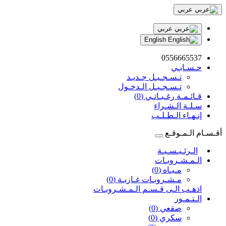
عربي
عربي
English
0556665537
حـسـابـي
تـسـجـيـل جـديـد
تـسـجـيـل الـدخـول
قـائـمـة رغـبـاتـي (0)
سـلـة الـشـراء
إنـهـاء الـطـلـب
أقـسـام الـمـوقـع
الـرئـيـسـيـة
الـمـشـروبـات
مـيـاه (0)
مـشـروبـات غـازيـة (0)
اذهـب الـى قـسـم الـمـشـروبـات
الـتـمـور
صقعي (0)
سكري (0)