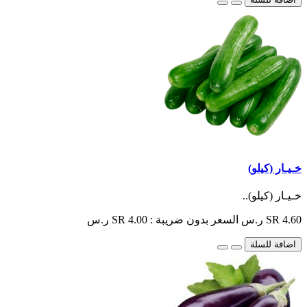
خـيـار (كيلو)
خـيـار (كيلو)..
SR 4.60 ر.س
السعر بدون ضريبة : SR 4.00 ر.س
اضافة للسلة