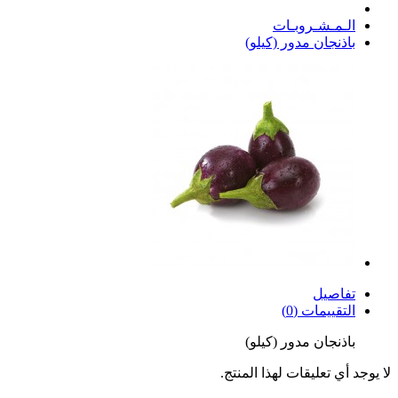
الـمـشـروبـات
باذنجان مدور (كيلو)
تفاصيل
التقييمات (0)
باذنجان مدور (كيلو)
لا يوجد أي تعليقات لهذا المنتج.