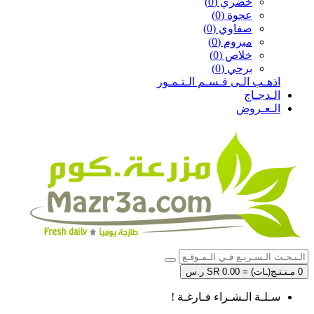
خضري (0)
عجوة (0)
صفاوي (0)
مبروم (0)
خلاص (0)
برحي (0)
اذهـب الـى قـسـم الـتـمـور
الـدجـاج
الـعـروض
0 مـنـتـج(ـات) = SR 0.00 ر.س
سـلـة الـشـراء فـارغـة !