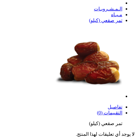
الـمـشـروبـات
مـيـاه
تمر صقعي (كيلو)
تفاصيل
التقييمات (0)
تمر صقعي (كيلو)
لا يوجد أي تعليقات لهذا المنتج.