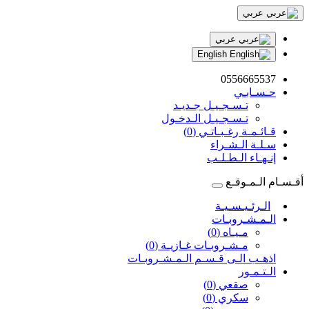
عربي
عربي
English
0556665537
حـسـابـي
تـسـجـيـل جـديـد
تـسـجـيـل الـدخـول
قـائـمـة رغـبـاتـي (0)
سـلـة الـشـراء
إنـهـاء الـطـلـب
أقـسـام الـمـوقـع
الـرئـيـسـيـة
الـمـشـروبـات
مـيـاه (0)
مـشـروبـات غـازيـة (0)
اذهـب الـى قـسـم الـمـشـروبـات
الـتـمـور
صقعي (0)
سكري (0)