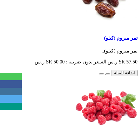
تمر مبروم (كيلو)
تمر مبروم (كيلو)..
SR 57.50 ر.س
السعر بدون ضريبة : SR 50.00 ر.س
اضافة للسلة