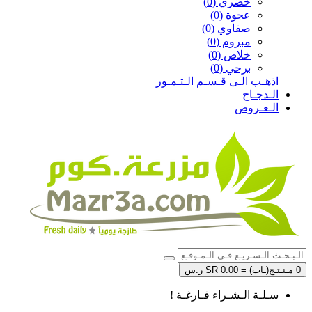
خضري (0)
عجوة (0)
صفاوي (0)
مبروم (0)
خلاص (0)
برحي (0)
اذهـب الـى قـسـم الـتـمـور
الـدجـاج
الـعـروض
0 مـنـتـج(ـات) = SR 0.00 ر.س
سـلـة الـشـراء فـارغـة !