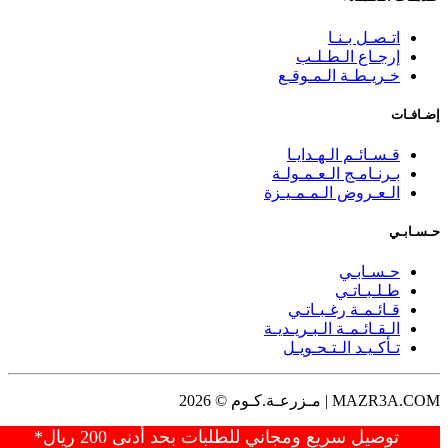
اتـصـل بـنـا
إرجـاع الـطـلـب
خـريـطـة الـمـوقـع
إضـافـات
قـسـائـم الـهـدايـا
بـرنـامـج الـعـمـولـة
الـعـروض الـمـمـيـزة
حـسـابـي
حـسـابـي
طـلـبـاتـي
قـائـمـة رغـبـاتـي
الـقـائـمـة الـبـريـديـة
تـأكـيـد الـتـحـويـل
MAZR3A.COM | مـزرعـة.كـوم © 2026
توصيل سريع ومجاني للطلبات بحد أدنى 200 ريال*