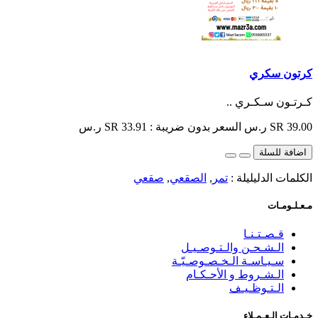
كرتون سكري
كـرتـون سـكـري ..
SR 39.00 ر.س
السعر بدون ضريبة : SR 33.91 ر.س
اضافة للسلة
الكلمات الدليليلة :
تمر
,
الصقعي
,
صقعي
مـعـلـومـات
قـصـتـنـا
الـشـحـن والـتـوصـيـل
سـيـاسـة الـخـصـوصـيّـة
الـشـروط و الأحـكـام
الـتـوظـيـف
خـدمـات الـعـمـلاء