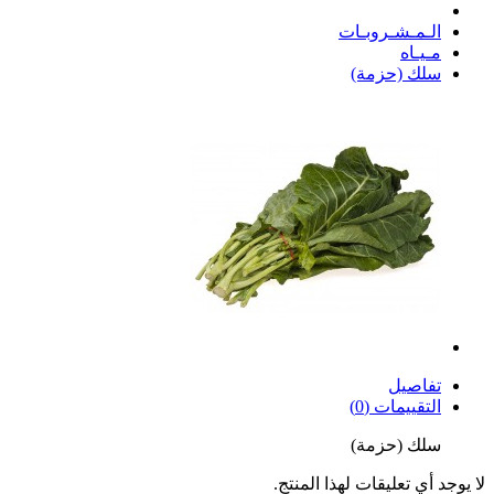
الـمـشـروبـات
مـيـاه
سلك (حزمة)
تفاصيل
التقييمات (0)
سلك (حزمة)
لا يوجد أي تعليقات لهذا المنتج.