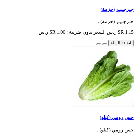
جـرجـيـر (حزمة)
جـرجـيـر (حزمة)..
SR 1.15 ر.س
السعر بدون ضريبة : SR 1.00 ر.س
اضافة للسلة
خس رومي (كيلو)
خس رومي (كيلو)..