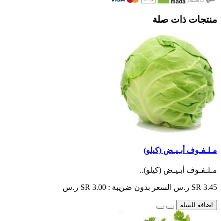
منتجات ذات صلة
مـلـفـوف أبـيـض (كيلو)
مـلـفـوف أبـيـض (كيلو)..
SR 3.45 ر.س
السعر بدون ضريبة : SR 3.00 ر.س
اضافة للسلة