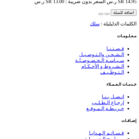
SR 14.95 ر.س
السعر بدون ضريبة : SR 13.00 ر.س
اضافة للسلة
الكلمات الدليليلة :
سلك
مـعـلـومـات
قـصـتـنـا
الـشـحـن والـتـوصـيـل
سـيـاسـة الـخـصـوصـيّـة
الـشـروط و الأحـكـام
الـتـوظـيـف
خـدمـات الـعـمـلاء
اتـصـل بـنـا
إرجـاع الـطـلـب
خـريـطـة الـمـوقـع
إضـافـات
قـسـائـم الـهـدايـا
بـرنـامـج الـعـمـولـة