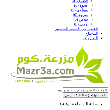
خضري (0)
عجوة (0)
صفاوي (0)
مبروم (0)
خلاص (0)
برحي (0)
اذهـب الـى قـسـم الـتـمـور
الـدجـاج
الـعـروض
0 مـنـتـج(ـات) = SR 0.00 ر.س
سـلـة الـشـراء فـارغـة !