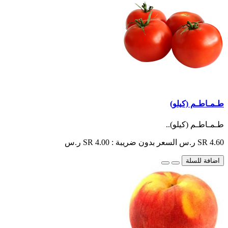
طـمـاطـم (كيلو)
طـمـاطـم (كيلو)..
SR 4.60 ر.س
السعر بدون ضريبة : SR 4.00 ر.س
اضافة للسلة