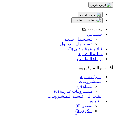
عربي
عربي
English
0556665537
حـسـابـي
تـسـجـيـل جـديـد
تـسـجـيـل الـدخـول
قـائـمـة رغـبـاتـي (0)
سـلـة الـشـراء
إنـهـاء الـطـلـب
أقـسـام الـمـوقـع
الـرئـيـسـيـة
الـمـشـروبـات
مـيـاه (0)
مـشـروبـات غـازيـة (0)
اذهـب الـى قـسـم الـمـشـروبـات
الـتـمـور
صقعي (0)
سكري (0)