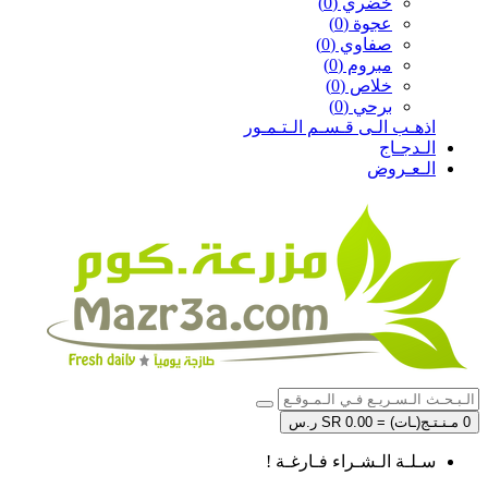
خضري (0)
عجوة (0)
صفاوي (0)
مبروم (0)
خلاص (0)
برحي (0)
اذهـب الـى قـسـم الـتـمـور
الـدجـاج
الـعـروض
0 مـنـتـج(ـات) = SR 0.00 ر.س
سـلـة الـشـراء فـارغـة !