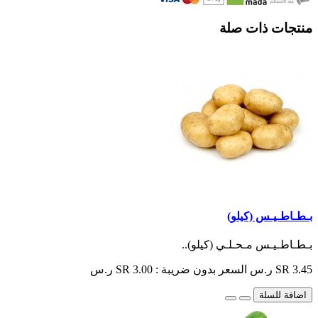
منتجات ذات صلة
بـطـاطـيـس (كيلو)
بـطـاطـيـس مـحـلـي (كيلو)..
SR 3.45 ر.س
السعر بدون ضريبة : SR 3.00 ر.س
اضافة للسلة