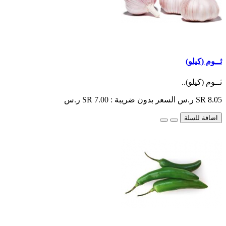
ثــوم (كيلو)
ثــوم (كيلو)..
SR 8.05 ر.س
السعر بدون ضريبة : SR 7.00 ر.س
اضافة للسلة