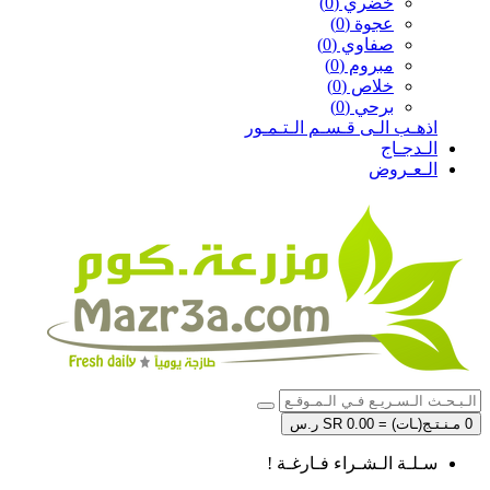
خضري (0)
عجوة (0)
صفاوي (0)
مبروم (0)
خلاص (0)
برحي (0)
اذهـب الـى قـسـم الـتـمـور
الـدجـاج
الـعـروض
0 مـنـتـج(ـات) = SR 0.00 ر.س
سـلـة الـشـراء فـارغـة !