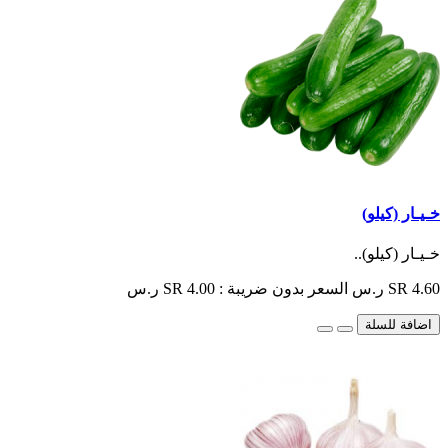
خـيـار (كيلو)
خـيـار (كيلو)..
SR 4.60 ر.س
السعر بدون ضريبة : SR 4.00 ر.س
اضافة للسلة