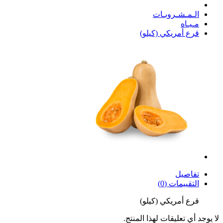
الـمـشـروبـات
مـيـاه
قرع أمريكي (كيلو)
تفاصيل
التقييمات (0)
قرع أمريكي (كيلو)
لا يوجد أي تعليقات لهذا المنتج.