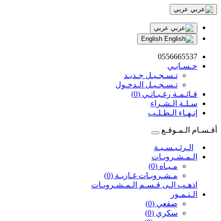
عربي
عربي
English
0556665537
حـسـابـي
تـسـجـيـل جـديـد
تـسـجـيـل الـدخـول
قـائـمـة رغـبـاتـي (0)
سـلـة الـشـراء
إنـهـاء الـطـلـب
أقـسـام الـمـوقـع
الـرئـيـسـيـة
الـمـشـروبـات
مـيـاه (0)
مـشـروبـات غـازيـة (0)
اذهـب الـى قـسـم الـمـشـروبـات
الـتـمـور
صقعي (0)
سكري (0)