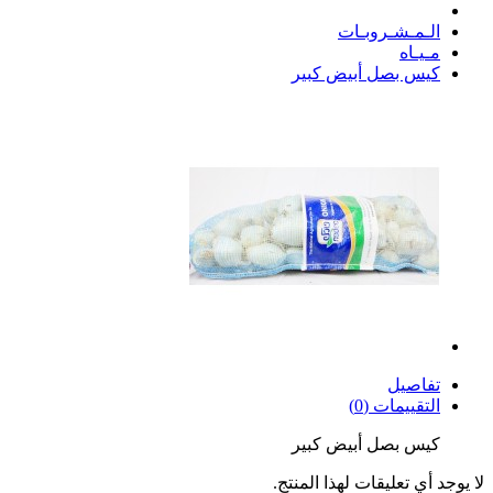
الـمـشـروبـات
مـيـاه
كيس بصل أبيض كبير
تفاصيل
التقييمات (0)
كيس بصل أبيض كبير
لا يوجد أي تعليقات لهذا المنتج.