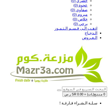
خضري (0)
عجوة (0)
صفاوي (0)
مبروم (0)
خلاص (0)
برحي (0)
اذهـب الـى قـسـم الـتـمـور
الـدجـاج
الـعـروض
0 مـنـتـج(ـات) = SR 0.00 ر.س
سـلـة الـشـراء فـارغـة !