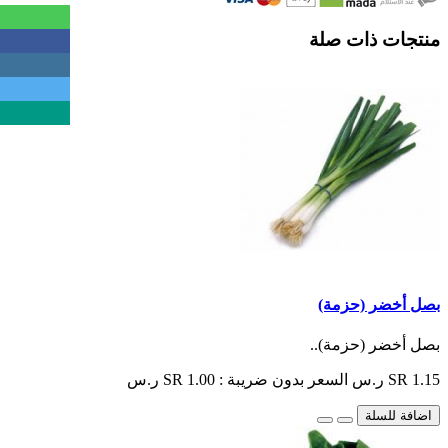
منتجات ذات صلة
بصل أخضر (حزمة)
بصل أخضر (حزمة)..
SR 1.15 ر.س
السعر بدون ضريبة : SR 1.00 ر.س
اضافة للسلة