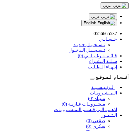
عربي
عربي
English
0556665537
حـسـابـي
تـسـجـيـل جـديـد
تـسـجـيـل الـدخـول
قـائـمـة رغـبـاتـي (0)
سـلـة الـشـراء
إنـهـاء الـطـلـب
أقـسـام الـمـوقـع
الـرئـيـسـيـة
الـمـشـروبـات
مـيـاه (0)
مـشـروبـات غـازيـة (0)
اذهـب الـى قـسـم الـمـشـروبـات
الـتـمـور
صقعي (0)
سكري (0)