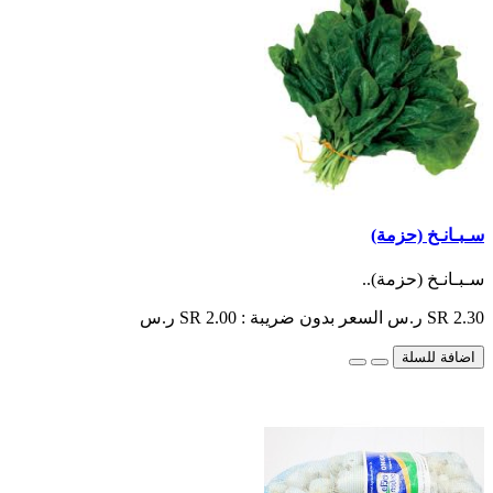
سـبـانـخ (حزمة)
سـبـانـخ (حزمة)..
SR 2.30 ر.س
السعر بدون ضريبة : SR 2.00 ر.س
اضافة للسلة