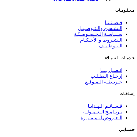
مـعـلـومـات
قـصـتـنـا
الـشـحـن والـتـوصـيـل
سـيـاسـة الـخـصـوصـيّـة
الـشـروط و الأحـكـام
الـتـوظـيـف
خـدمـات الـعـمـلاء
اتـصـل بـنـا
إرجـاع الـطـلـب
خـريـطـة الـمـوقـع
إضـافـات
قـسـائـم الـهـدايـا
بـرنـامـج الـعـمـولـة
الـعـروض الـمـمـيـزة
حـسـابـي