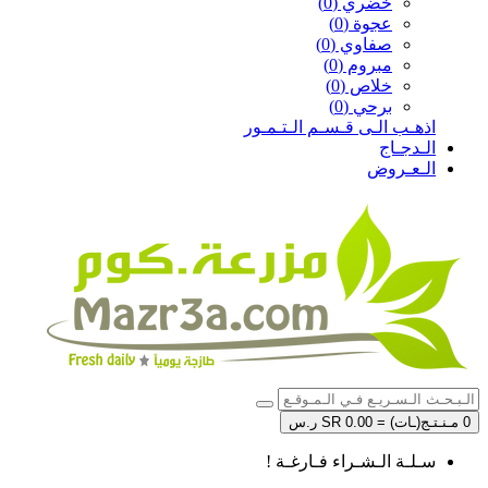
خضري (0)
عجوة (0)
صفاوي (0)
مبروم (0)
خلاص (0)
برحي (0)
اذهـب الـى قـسـم الـتـمـور
الـدجـاج
الـعـروض
0 مـنـتـج(ـات) = SR 0.00 ر.س
سـلـة الـشـراء فـارغـة !