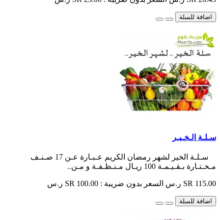
اضافة للسلة
سـلـة الـخـيـر
سـلـة الخير لشهر رمضان الكريم عـبـارة عـن 17 صـنـف
مـخـتـارة بـقـيـمـة 100 ريـال مـنـظـفـة و مـن..
SR 115.00 ر.س
السعر بدون ضريبة : SR 100.00 ر.س
اضافة للسلة