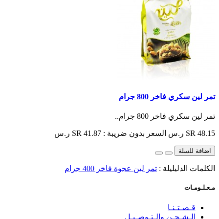
تمر لين سكري فاخر 800 جرام
تمر لين سكري فاخر 800 جرام..
SR 48.15 ر.س
السعر بدون ضريبة : SR 41.87 ر.س
اضافة للسلة
الكلمات الدليليلة :
تمر لين عجوة فاخر 400 جرام
مـعـلـومـات
قـصـتـنـا
الـشـحـن والـتـوصـيـل