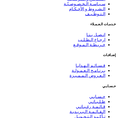
سـيـاسـة الـخـصـوصـيّـة
الـشـروط و الأحـكـام
الـتـوظـيـف
خـدمـات الـعـمـلاء
اتـصـل بـنـا
إرجـاع الـطـلـب
خـريـطـة الـمـوقـع
إضـافـات
قـسـائـم الـهـدايـا
بـرنـامـج الـعـمـولـة
الـعـروض الـمـمـيـزة
حـسـابـي
حـسـابـي
طـلـبـاتـي
قـائـمـة رغـبـاتـي
الـقـائـمـة الـبـريـديـة
تـأكـيـد الـتـحـويـل