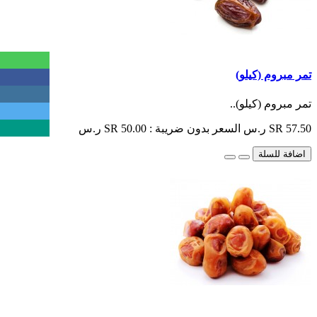
تمر مبروم (كيلو)
تمر مبروم (كيلو)..
SR 57.50 ر.س
السعر بدون ضريبة : SR 50.00 ر.س
اضافة للسلة