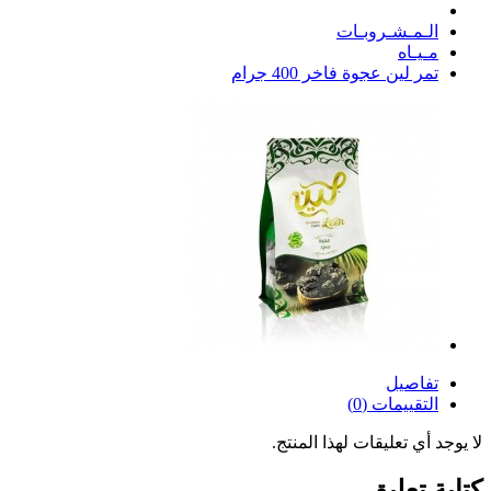
الـمـشـروبـات
مـيـاه
تمر لين عجوة فاخر 400 جرام
تفاصيل
التقييمات (0)
لا يوجد أي تعليقات لهذا المنتج.
كتابة تعليق