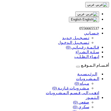
عربي
عربي
English
0556665537
حـسـابـي
تـسـجـيـل جـديـد
تـسـجـيـل الـدخـول
قـائـمـة رغـبـاتـي (0)
سـلـة الـشـراء
إنـهـاء الـطـلـب
أقـسـام الـمـوقـع
الـرئـيـسـيـة
الـمـشـروبـات
مـيـاه (0)
مـشـروبـات غـازيـة (0)
اذهـب الـى قـسـم الـمـشـروبـات
الـتـمـور
صقعي (0)
سكري (0)