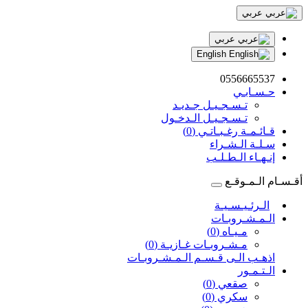
عربي
عربي
English
0556665537
حـسـابـي
تـسـجـيـل جـديـد
تـسـجـيـل الـدخـول
قـائـمـة رغـبـاتـي (0)
سـلـة الـشـراء
إنـهـاء الـطـلـب
أقـسـام الـمـوقـع
الـرئـيـسـيـة
الـمـشـروبـات
مـيـاه (0)
مـشـروبـات غـازيـة (0)
اذهـب الـى قـسـم الـمـشـروبـات
الـتـمـور
صقعي (0)
سكري (0)