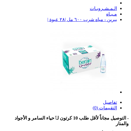
الـمـشـروبـات
مـيـاه
بيرين - مياه شرب ٦٠٠ مل |٢٨ عبوة |
تفاصيل
التقييمات (0)
- التوصيل مجاناً لأقل طلب 10 كرتون لٱحياء السامر و الأجواد
والمنار