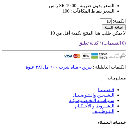
السعر بدون ضريبة : SR 19.00 ر.س
السعر بنقاط المكافآت : 190
الكمية:
اضافة للسلة
لا يمكن طلب هذا المنتج بكمية أقل من 10
(0 التقييمات)
/
كتابة تعليق
الكلمات الدليليلة :
بيرين - مياه شرب ٦٠٠ مل |٢٨ عبوة |
مـعـلـومـات
قـصـتـنـا
الـشـحـن والـتـوصـيـل
سـيـاسـة الـخـصـوصـيّـة
الـشـروط و الأحـكـام
الـتـوظـيـف
خـدمـات الـعـمـلاء