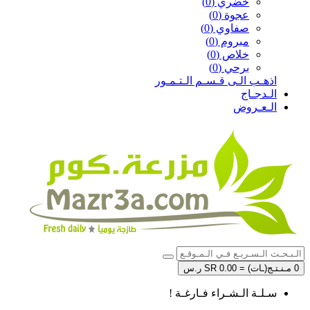
خضري (0)
عجوة (0)
صفاوي (0)
مبروم (0)
خلاص (0)
برحي (0)
اذهـب الـى قـسـم الـتـمـور
الـدجـاج
الـعـروض
0 مـنـتـج(ـات) = SR 0.00 ر.س
سـلـة الـشـراء فـارغـة !