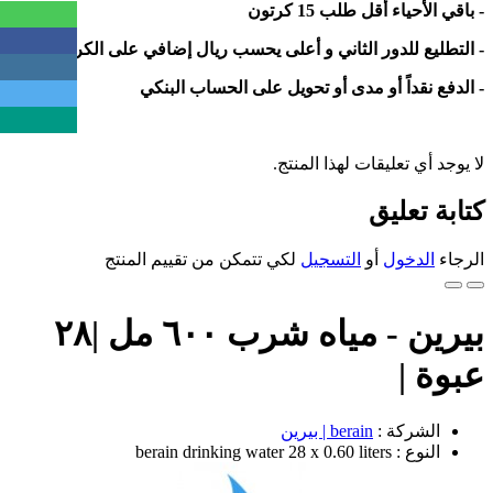
- باقي الأحياء أقل طلب 15 كرتون
- التطليع للدور الثاني و أعلى يحسب ريال إضافي على الكرتون
- الدفع نقداً أو مدى أو تحويل على الحساب البنكي
لا يوجد أي تعليقات لهذا المنتج.
كتابة تعليق
الرجاء
الدخول
أو
التسجيل
لكي تتمكن من تقييم المنتج
بيرين - مياه شرب ٦٠٠ مل |٢٨
عبوة |
الشركة :
berain | بيرين
النوع : berain drinking water 28 x 0.60 liters