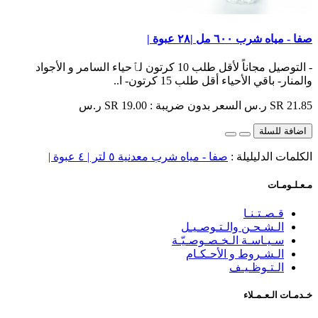
صفا - مياه شرب ٦٠٠ مل |٢٨ عبوة |
- التوصيل مجاناً لأقل طلب 10 كرتون لٱحياء السامر و الأجواد
والمنار- باقي الأحياء أقل طلب 15 كرتون- ا..
SR 21.85 ر.س
السعر بدون ضريبة : SR 19.00 ر.س
اضافة للسلة
الكلمات الدليليلة :
صفا - مياه شرب معدنية ٥ لتر | ٤ عبوة |
مـعـلـومـات
قـصـتـنـا
الـشـحـن والـتـوصـيـل
سـيـاسـة الـخـصـوصـيّـة
الـشـروط و الأحـكـام
الـتـوظـيـف
خـدمـات الـعـمـلاء