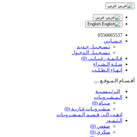
عربي
عربي
English
0556665537
حـسـابـي
تـسـجـيـل جـديـد
تـسـجـيـل الـدخـول
قـائـمـة رغـبـاتـي (0)
سـلـة الـشـراء
إنـهـاء الـطـلـب
أقـسـام الـمـوقـع
الـرئـيـسـيـة
الـمـشـروبـات
مـيـاه (0)
مـشـروبـات غـازيـة (0)
اذهـب الـى قـسـم الـمـشـروبـات
الـتـمـور
صقعي (0)
سكري (0)