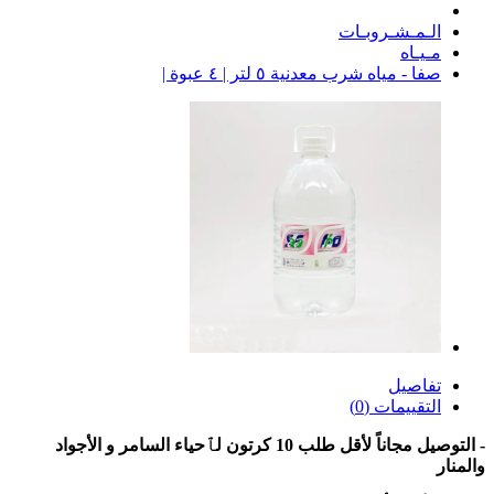
الـمـشـروبـات
مـيـاه
صفا - مياه شرب معدنية ٥ لتر | ٤ عبوة |
تفاصيل
التقييمات (0)
- التوصيل مجاناً لأقل طلب 10 كرتون لٱحياء السامر و الأجواد
والمنار