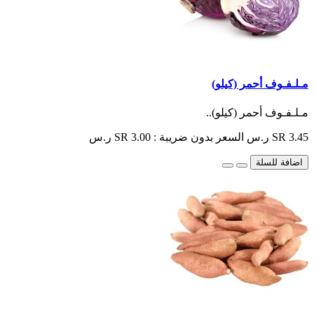
مـلـفـوف أحمر (كيلو)
مـلـفـوف أحمر (كيلو)..
SR 3.45 ر.س
السعر بدون ضريبة : SR 3.00 ر.س
اضافة للسلة