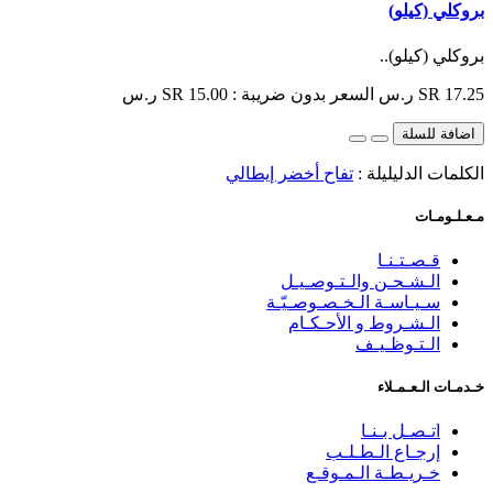
بروكلي (كيلو)
بروكلي (كيلو)..
SR 17.25 ر.س
السعر بدون ضريبة : SR 15.00 ر.س
اضافة للسلة
الكلمات الدليليلة :
تفاح أخضر إيطالي
مـعـلـومـات
قـصـتـنـا
الـشـحـن والـتـوصـيـل
سـيـاسـة الـخـصـوصـيّـة
الـشـروط و الأحـكـام
الـتـوظـيـف
خـدمـات الـعـمـلاء
اتـصـل بـنـا
إرجـاع الـطـلـب
خـريـطـة الـمـوقـع