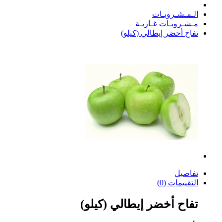
الـمـشـروبـات
مـشـروبـات غـازيـة
تفاح أخضر إيطالي (كيلو)
تفاصيل
التقييمات (0)
تفاح أخضر إيطالي (كيلو)