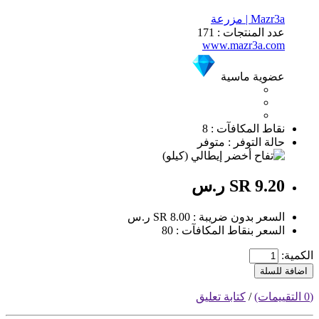
Mazr3a | مزرعة
عدد المنتجات : 171
www.mazr3a.com
عضوية ماسية
نقاط المكافآت : 8
حالة التوفر : متوفر
SR 9.20 ر.س
السعر بدون ضريبة : SR 8.00 ر.س
السعر بنقاط المكافآت : 80
الكمية:
اضافة للسلة
(0 التقييمات)
/
كتابة تعليق