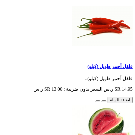
فلفل أحمر طويل (كيلو)
فلفل أحمر طويل (كيلو)..
SR 14.95 ر.س
السعر بدون ضريبة : SR 13.00 ر.س
اضافة للسلة