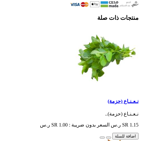
منتجات ذات صلة
نـعـنـاع (حزمة)
نـعـنـاع (حزمة)..
SR 1.15 ر.س
السعر بدون ضريبة : SR 1.00 ر.س
اضافة للسلة