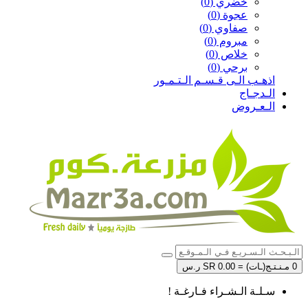
خضري (0)
عجوة (0)
صفاوي (0)
مبروم (0)
خلاص (0)
برحي (0)
اذهـب الـى قـسـم الـتـمـور
الـدجـاج
الـعـروض
0 مـنـتـج(ـات) = SR 0.00 ر.س
سـلـة الـشـراء فـارغـة !