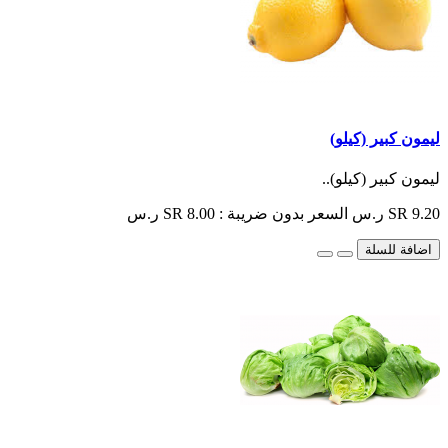
ليمون كبير (كيلو)
ليمون كبير (كيلو)..
SR 9.20 ر.س
السعر بدون ضريبة : SR 8.00 ر.س
اضافة للسلة