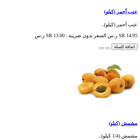
عنب أحمر (كيلو)
عنب أحمر (كيلو)..
SR 14.95 ر.س
السعر بدون ضريبة : SR 13.00 ر.س
اضافة للسلة
مشمش (كيلو)
مشمش (1/4 كيلو)..