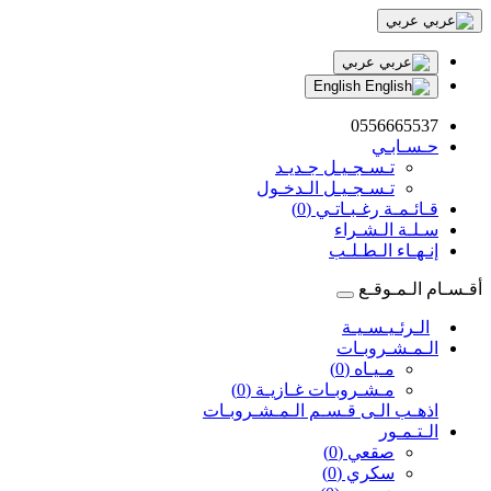
عربي
عربي
English
0556665537
حـسـابـي
تـسـجـيـل جـديـد
تـسـجـيـل الـدخـول
قـائـمـة رغـبـاتـي (0)
سـلـة الـشـراء
إنـهـاء الـطـلـب
أقـسـام الـمـوقـع
الـرئـيـسـيـة
الـمـشـروبـات
مـيـاه (0)
مـشـروبـات غـازيـة (0)
اذهـب الـى قـسـم الـمـشـروبـات
الـتـمـور
صقعي (0)
سكري (0)