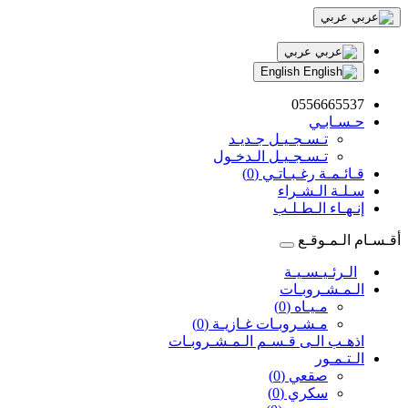
عربي
عربي
English
0556665537
حـسـابـي
تـسـجـيـل جـديـد
تـسـجـيـل الـدخـول
قـائـمـة رغـبـاتـي (0)
سـلـة الـشـراء
إنـهـاء الـطـلـب
أقـسـام الـمـوقـع
الـرئـيـسـيـة
الـمـشـروبـات
مـيـاه (0)
مـشـروبـات غـازيـة (0)
اذهـب الـى قـسـم الـمـشـروبـات
الـتـمـور
صقعي (0)
سكري (0)