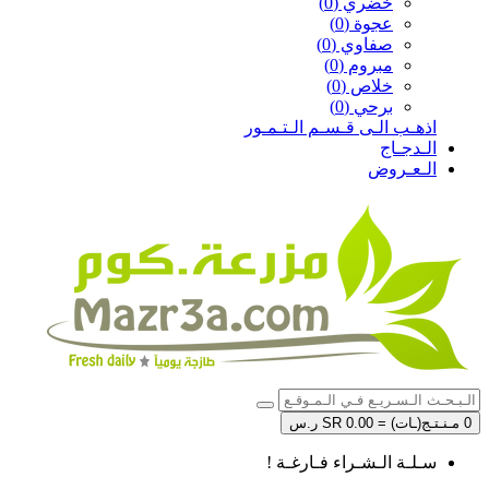
خضري (0)
عجوة (0)
صفاوي (0)
مبروم (0)
خلاص (0)
برحي (0)
اذهـب الـى قـسـم الـتـمـور
الـدجـاج
الـعـروض
0 مـنـتـج(ـات) = SR 0.00 ر.س
سـلـة الـشـراء فـارغـة !