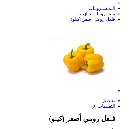
الـمـشـروبـات
مـشـروبـات غـازيـة
فلفل رومي أصفر (كيلو)
تفاصيل
التقييمات (0)
فلفل رومي أصفر (كيلو)