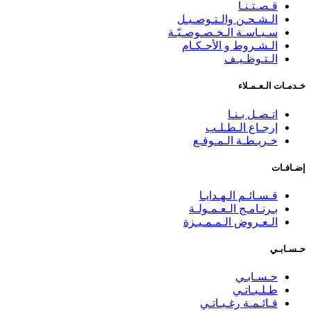
قـصـتـنـا
الـشـحـن والـتـوصـيـل
سـيـاسـة الـخـصـوصـيّـة
الـشـروط و الأحـكـام
الـتـوظـيـف
خـدمـات الـعـمـلاء
اتـصـل بـنـا
إرجـاع الـطـلـب
خـريـطـة الـمـوقـع
إضـافـات
قـسـائـم الـهـدايـا
بـرنـامـج الـعـمـولـة
الـعـروض الـمـمـيـزة
حـسـابـي
حـسـابـي
طـلـبـاتـي
قـائـمـة رغـبـاتـي