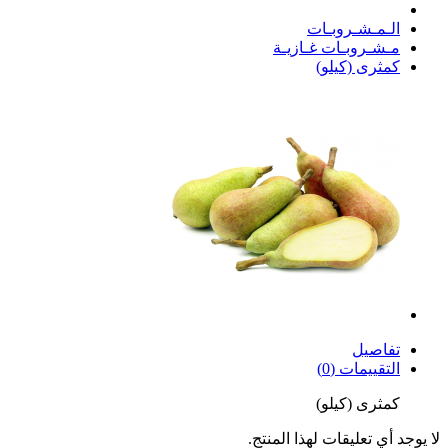
الـمـشـروبـات
مـشـروبـات غـازيـة
كمثرى (كيلو)
تفاصيل
التقييمات (0)
كمثرى (كيلو)
لا يوجد أي تعليقات لهذا المنتج.