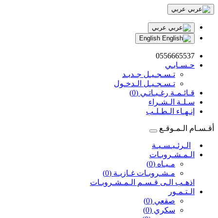
عربي
عربي
English
0556665537
حـسـابـي
تـسـجـيـل جـديـد
تـسـجـيـل الـدخـول
قـائـمـة رغـبـاتـي (0)
سـلـة الـشـراء
إنـهـاء الـطـلـب
أقـسـام الـمـوقـع
الـرئـيـسـيـة
الـمـشـروبـات
مـيـاه (0)
مـشـروبـات غـازيـة (0)
اذهـب الـى قـسـم الـمـشـروبـات
الـتـمـور
صقعي (0)
سكري (0)