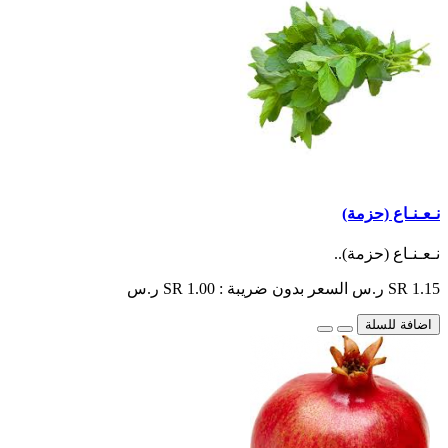
نـعـنـاع (حزمة)
نـعـنـاع (حزمة)..
SR 1.15 ر.س
السعر بدون ضريبة : SR 1.00 ر.س
اضافة للسلة