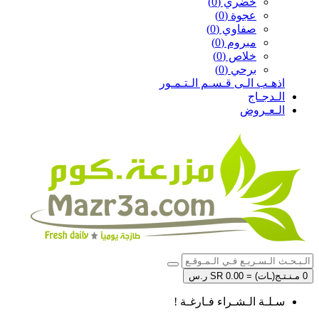
خضري (0)
عجوة (0)
صفاوي (0)
مبروم (0)
خلاص (0)
برحي (0)
اذهـب الـى قـسـم الـتـمـور
الـدجـاج
الـعـروض
0 مـنـتـج(ـات) = SR 0.00 ر.س
سـلـة الـشـراء فـارغـة !