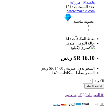
Mazr3a | مزرعة
عدد المنتجات : 171
www.mazr3a.com
عضوية ماسية
نقاط المكافآت : 14
حالة التوفر : متوفر
SR 16.10 ر.س
السعر بدون ضريبة : SR 14.00 ر.س
السعر بنقاط المكافآت : 140
الكمية:
اضافة للسلة
(0 التقييمات)
/
كتابة تعليق