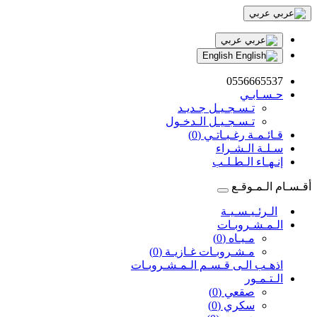
عربي
عربي
English
0556665537
حـسـابـي
تـسـجـيـل جـديـد
تـسـجـيـل الـدخـول
قـائـمـة رغـبـاتـي (0)
سـلـة الـشـراء
إنـهـاء الـطـلـب
أقـسـام الـمـوقـع
الـرئـيـسـيـة
الـمـشـروبـات
مـيـاه (0)
مـشـروبـات غـازيـة (0)
اذهـب الـى قـسـم الـمـشـروبـات
الـتـمـور
صقعي (0)
سكري (0)