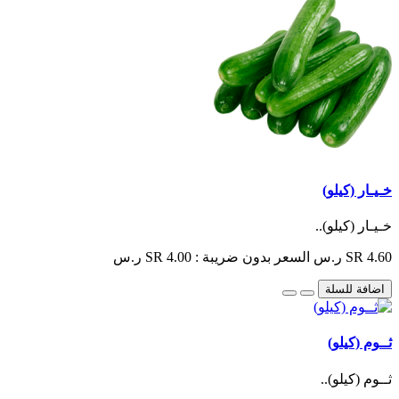
خـيـار (كيلو)
خـيـار (كيلو)..
SR 4.60 ر.س
السعر بدون ضريبة : SR 4.00 ر.س
اضافة للسلة
ثــوم (كيلو)
ثــوم (كيلو)..