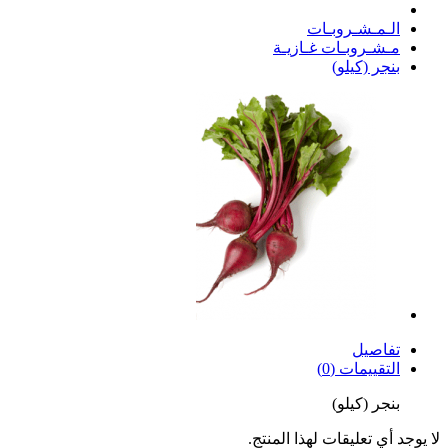
الـمـشـروبـات
مـشـروبـات غـازيـة
بنجر (كيلو)
تفاصيل
التقييمات (0)
بنجر (كيلو)
لا يوجد أي تعليقات لهذا المنتج.