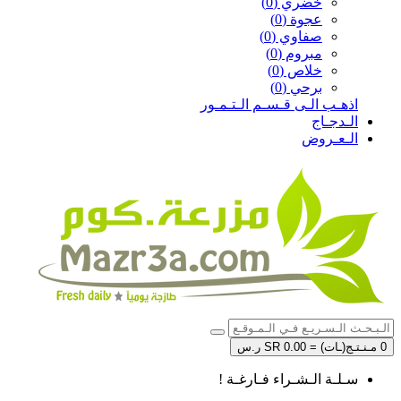
خضري (0)
عجوة (0)
صفاوي (0)
مبروم (0)
خلاص (0)
برحي (0)
اذهـب الـى قـسـم الـتـمـور
الـدجـاج
الـعـروض
0 مـنـتـج(ـات) = SR 0.00 ر.س
سـلـة الـشـراء فـارغـة !