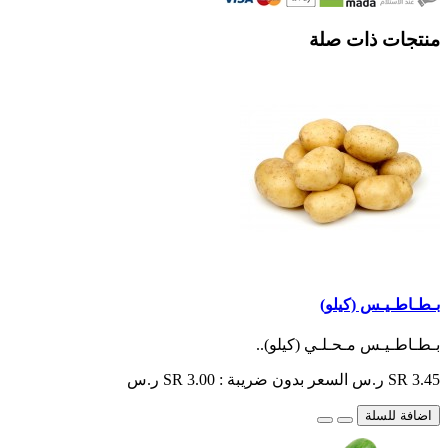
منتجات ذات صلة
بـطـاطـيـس (كيلو)
بـطـاطـيـس مـحـلـي (كيلو)..
SR 3.45 ر.س
السعر بدون ضريبة : SR 3.00 ر.س
اضافة للسلة