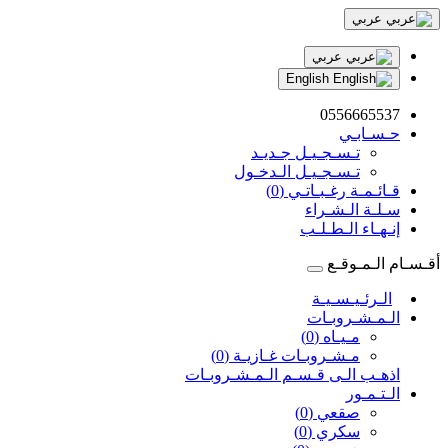
عربي
عربي
English
0556665537
حـسـابـي
تـسـجـيـل جـديـد
تـسـجـيـل الـدخـول
قـائـمـة رغـبـاتـي (0)
سـلـة الـشـراء
إنـهـاء الـطـلـب
أقـسـام الـمـوقـع
الـرئـيـسـيـة
الـمـشـروبـات
مـيـاه (0)
مـشـروبـات غـازيـة (0)
اذهـب الـى قـسـم الـمـشـروبـات
الـتـمـور
صقعي (0)
سكري (0)