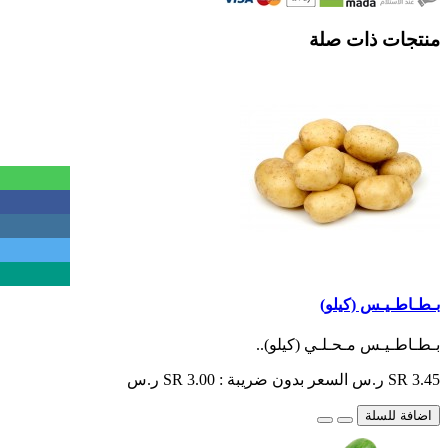
منتجات ذات صلة
بـطـاطـيـس (كيلو)
بـطـاطـيـس مـحـلـي (كيلو)..
SR 3.45 ر.س
السعر بدون ضريبة : SR 3.00 ر.س
اضافة للسلة