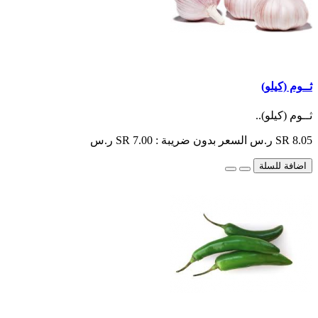
ثــوم (كيلو)
ثــوم (كيلو)..
SR 8.05 ر.س
السعر بدون ضريبة : SR 7.00 ر.س
اضافة للسلة