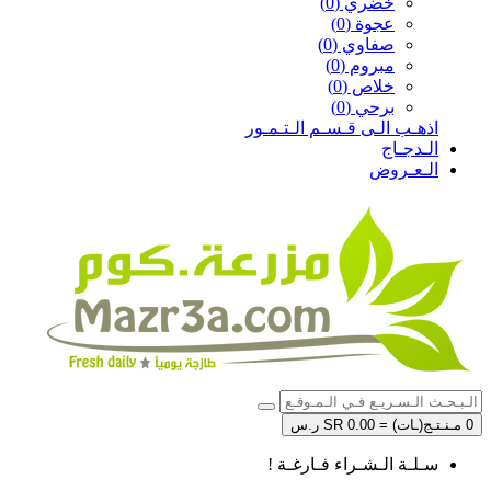
خضري (0)
عجوة (0)
صفاوي (0)
مبروم (0)
خلاص (0)
برحي (0)
اذهـب الـى قـسـم الـتـمـور
الـدجـاج
الـعـروض
0 مـنـتـج(ـات) = SR 0.00 ر.س
سـلـة الـشـراء فـارغـة !