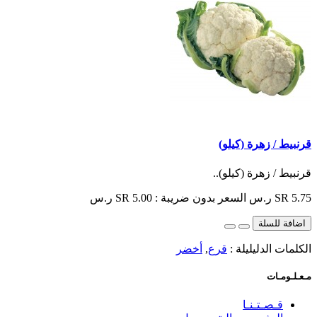
قرنبيط / زهرة (كيلو)
قرنبيط / زهرة (كيلو)..
SR 5.75 ر.س
السعر بدون ضريبة : SR 5.00 ر.س
اضافة للسلة
الكلمات الدليليلة :
قرع
,
أخضر
مـعـلـومـات
قـصـتـنـا