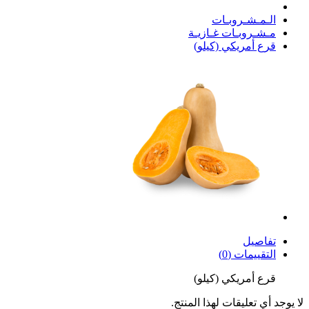
الـمـشـروبـات
مـشـروبـات غـازيـة
قرع أمريكي (كيلو)
تفاصيل
التقييمات (0)
قرع أمريكي (كيلو)
لا يوجد أي تعليقات لهذا المنتج.