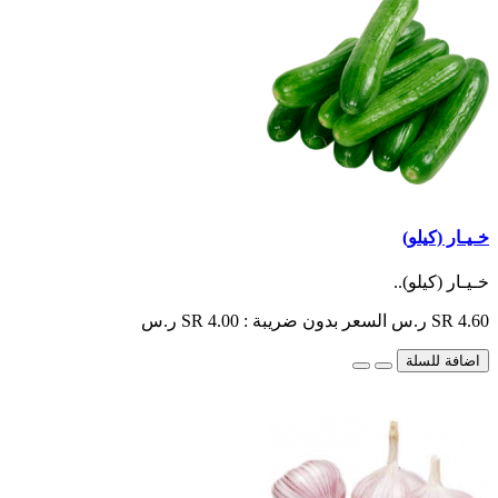
خـيـار (كيلو)
خـيـار (كيلو)..
SR 4.60 ر.س
السعر بدون ضريبة : SR 4.00 ر.س
اضافة للسلة