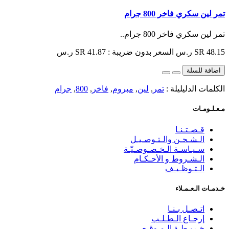
تمر لين سكري فاخر 800 جرام
تمر لين سكري فاخر 800 جرام..
SR 48.15 ر.س
السعر بدون ضريبة : SR 41.87 ر.س
اضافة للسلة
الكلمات الدليليلة :
تمر
,
لين
,
مبروم
,
فاخر
,
800
,
جرام
مـعـلـومـات
قـصـتـنـا
الـشـحـن والـتـوصـيـل
سـيـاسـة الـخـصـوصـيّـة
الـشـروط و الأحـكـام
الـتـوظـيـف
خـدمـات الـعـمـلاء
اتـصـل بـنـا
إرجـاع الـطـلـب
خـريـطـة الـمـوقـع