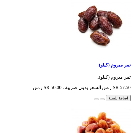
تمر مبروم (كيلو)
تمر مبروم (كيلو)..
SR 57.50 ر.س
السعر بدون ضريبة : SR 50.00 ر.س
اضافة للسلة