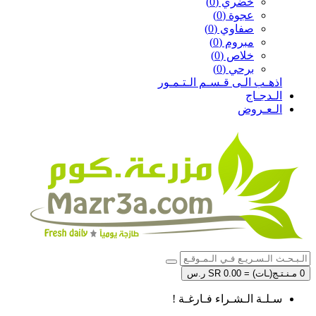
خضري (0)
عجوة (0)
صفاوي (0)
مبروم (0)
خلاص (0)
برحي (0)
اذهـب الـى قـسـم الـتـمـور
الـدجـاج
الـعـروض
0 مـنـتـج(ـات) = SR 0.00 ر.س
سـلـة الـشـراء فـارغـة !