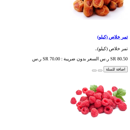
تمر خلاص (كيلو)
تمر خلاص (كيلو)..
SR 80.50 ر.س
السعر بدون ضريبة : SR 70.00 ر.س
اضافة للسلة