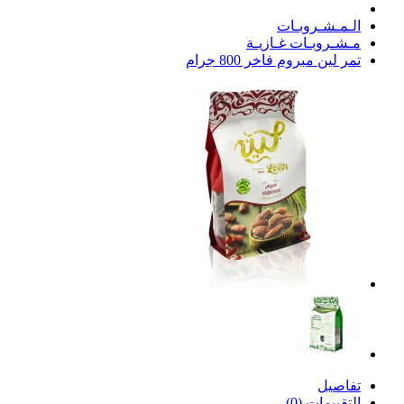
الـمـشـروبـات
مـشـروبـات غـازيـة
تمر لين مبروم فاخر 800 جرام
تفاصيل
التقييمات (0)