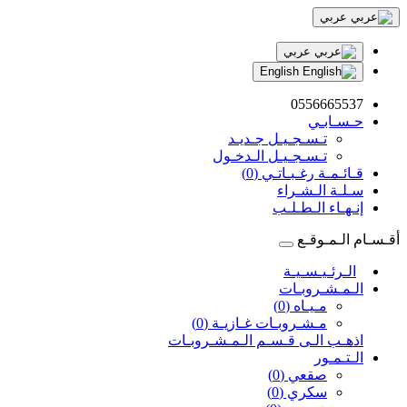
عربي
عربي
English
0556665537
حـسـابـي
تـسـجـيـل جـديـد
تـسـجـيـل الـدخـول
قـائـمـة رغـبـاتـي (0)
سـلـة الـشـراء
إنـهـاء الـطـلـب
أقـسـام الـمـوقـع
الـرئـيـسـيـة
الـمـشـروبـات
مـيـاه (0)
مـشـروبـات غـازيـة (0)
اذهـب الـى قـسـم الـمـشـروبـات
الـتـمـور
صقعي (0)
سكري (0)