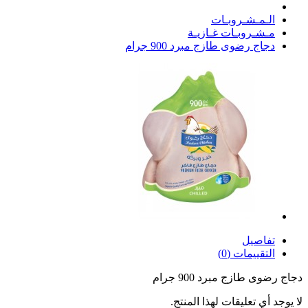
الـمـشـروبـات
مـشـروبـات غـازيـة
دجاج رضوى طازج مبرد 900 جرام
تفاصيل
التقييمات (0)
دجاج رضوى طازج مبرد 900 جرام
لا يوجد أي تعليقات لهذا المنتج.