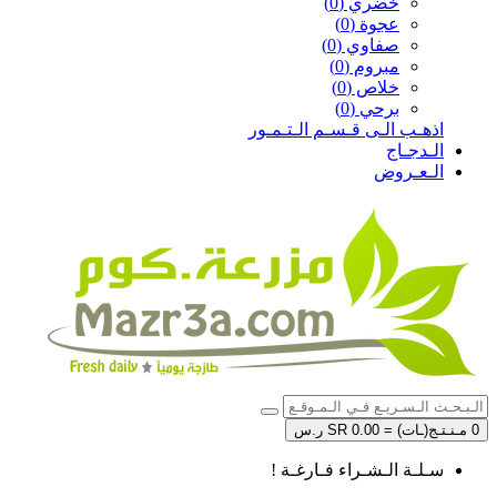
خضري (0)
عجوة (0)
صفاوي (0)
مبروم (0)
خلاص (0)
برحي (0)
اذهـب الـى قـسـم الـتـمـور
الـدجـاج
الـعـروض
0 مـنـتـج(ـات) = SR 0.00 ر.س
سـلـة الـشـراء فـارغـة !