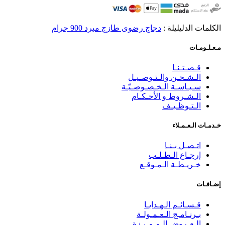
الكلمات الدليليلة :
دجاج رضوى طازج مبرد 900 جرام
مـعـلـومـات
قـصـتـنـا
الـشـحـن والـتـوصـيـل
سـيـاسـة الـخـصـوصـيّـة
الـشـروط و الأحـكـام
الـتـوظـيـف
خـدمـات الـعـمـلاء
اتـصـل بـنـا
إرجـاع الـطـلـب
خـريـطـة الـمـوقـع
إضـافـات
قـسـائـم الـهـدايـا
بـرنـامـج الـعـمـولـة
الـعـروض الـمـمـيـزة