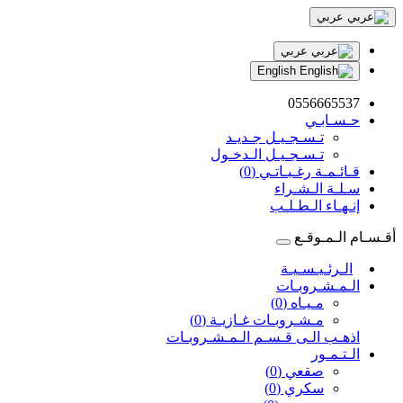
عربي
عربي
English
0556665537
حـسـابـي
تـسـجـيـل جـديـد
تـسـجـيـل الـدخـول
قـائـمـة رغـبـاتـي (0)
سـلـة الـشـراء
إنـهـاء الـطـلـب
أقـسـام الـمـوقـع
الـرئـيـسـيـة
الـمـشـروبـات
مـيـاه (0)
مـشـروبـات غـازيـة (0)
اذهـب الـى قـسـم الـمـشـروبـات
الـتـمـور
صقعي (0)
سكري (0)