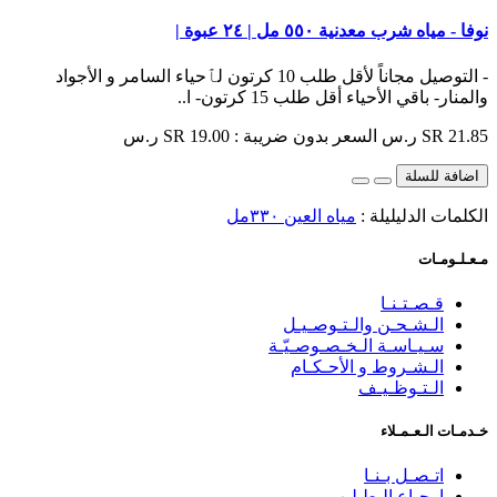
نوفا - مياه شرب معدنية ٥٥٠ مل | ٢٤ عبوة |
- التوصيل مجاناً لأقل طلب 10 كرتون لٱحياء السامر و الأجواد
والمنار- باقي الأحياء أقل طلب 15 كرتون- ا..
SR 21.85 ر.س
السعر بدون ضريبة : SR 19.00 ر.س
اضافة للسلة
الكلمات الدليليلة :
مياه العين ٣٣٠مل
مـعـلـومـات
قـصـتـنـا
الـشـحـن والـتـوصـيـل
سـيـاسـة الـخـصـوصـيّـة
الـشـروط و الأحـكـام
الـتـوظـيـف
خـدمـات الـعـمـلاء
اتـصـل بـنـا
إرجـاع الـطـلـب