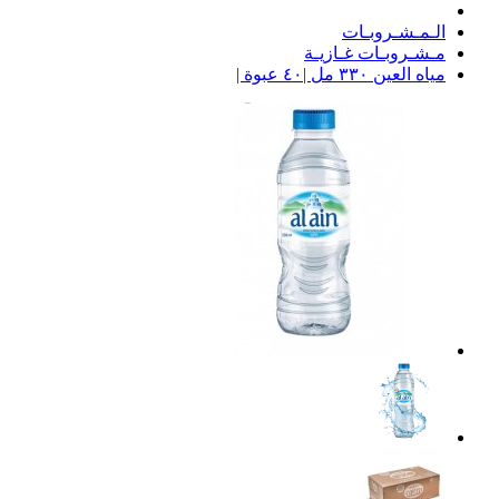
الـمـشـروبـات
مـشـروبـات غـازيـة
مياه العين ٣٣٠ مل |٤٠ عبوة |