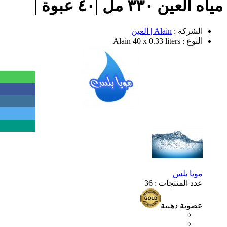
مياه العين ٣٣٠ مل |٤٠ عبوة |
الشركة :
Alain | العين
النوع : Alain 40 x 0.33 liters
مويا بلس
عدد المنتجات : 36
عضوية ذهبية