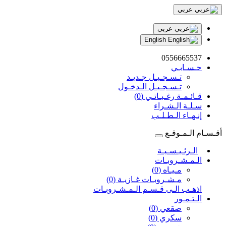
عربي
عربي
English
0556665537
حـسـابـي
تـسـجـيـل جـديـد
تـسـجـيـل الـدخـول
قـائـمـة رغـبـاتـي (0)
سـلـة الـشـراء
إنـهـاء الـطـلـب
أقـسـام الـمـوقـع
الـرئـيـسـيـة
الـمـشـروبـات
مـيـاه (0)
مـشـروبـات غـازيـة (0)
اذهـب الـى قـسـم الـمـشـروبـات
الـتـمـور
صقعي (0)
سكري (0)