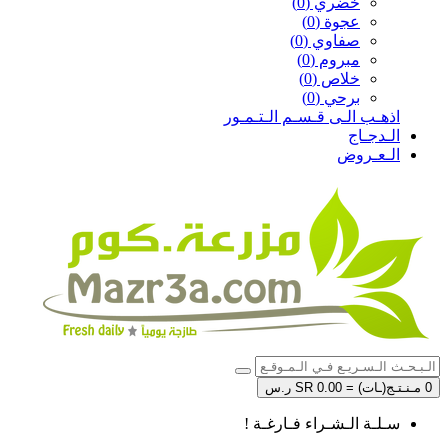
خضري (0)
عجوة (0)
صفاوي (0)
مبروم (0)
خلاص (0)
برحي (0)
اذهـب الـى قـسـم الـتـمـور
الـدجـاج
الـعـروض
0 مـنـتـج(ـات) = SR 0.00 ر.س
سـلـة الـشـراء فـارغـة !