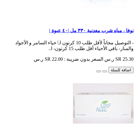
نوفا - مياه شرب معدنية ٣٣٠ مل |٤٠ عبوة |
- التوصيل مجاناً لأقل طلب 10 كرتون لٱحياء السامر و الأجواد
والمنار- باقي الأحياء أقل طلب 15 كرتون- ا..
SR 25.30 ر.س
السعر بدون ضريبة : SR 22.00 ر.س
اضافة للسلة