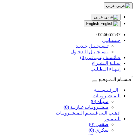
عربي
عربي
English
0556665537
حـسـابـي
تـسـجـيـل جـديـد
تـسـجـيـل الـدخـول
قـائـمـة رغـبـاتـي (0)
سـلـة الـشـراء
إنـهـاء الـطـلـب
أقـسـام الـمـوقـع
الـرئـيـسـيـة
الـمـشـروبـات
مـيـاه (0)
مـشـروبـات غـازيـة (0)
اذهـب الـى قـسـم الـمـشـروبـات
الـتـمـور
صقعي (0)
سكري (0)