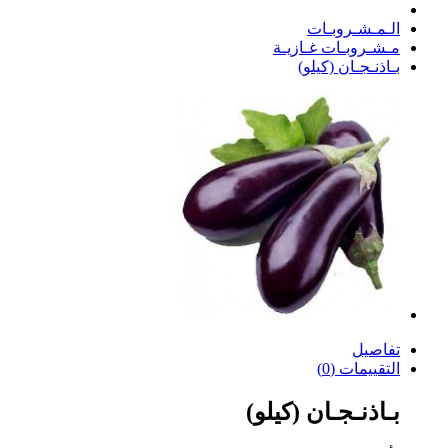
الـمـشـروبـات
مـشـروبـات غـازيـة
بـاذنـجـان (كيلو)
تفاصيل
التقييمات (0)
بـاذنـجـان (كيلو)