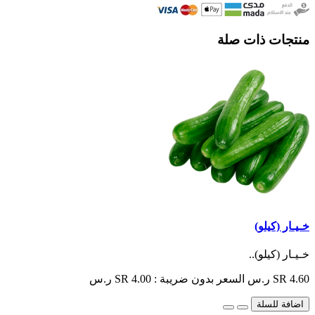
منتجات ذات صلة
خـيـار (كيلو)
خـيـار (كيلو)..
SR 4.60 ر.س
السعر بدون ضريبة : SR 4.00 ر.س
اضافة للسلة