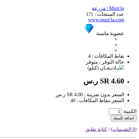
Mazr3a | مزرعة
عدد المنتجات : 171
www.mazr3a.com
عضوية ماسية
نقاط المكافآت : 4
حالة التوفر : متوفر
SR 4.60 ر.س
السعر بدون ضريبة : SR 4.00 ر.س
السعر بنقاط المكافآت : 40
الكمية:
اضافة للسلة
(0 التقييمات)
/
كتابة تعليق