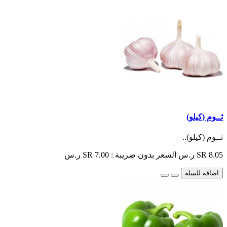
ثــوم (كيلو)
ثــوم (كيلو)..
SR 8.05 ر.س
السعر بدون ضريبة : SR 7.00 ر.س
اضافة للسلة