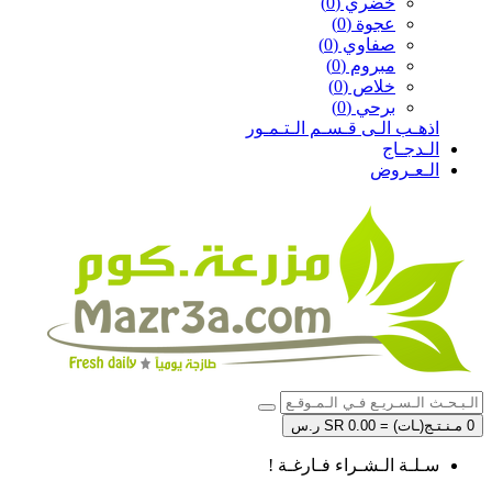
خضري (0)
عجوة (0)
صفاوي (0)
مبروم (0)
خلاص (0)
برحي (0)
اذهـب الـى قـسـم الـتـمـور
الـدجـاج
الـعـروض
0 مـنـتـج(ـات) = SR 0.00 ر.س
سـلـة الـشـراء فـارغـة !