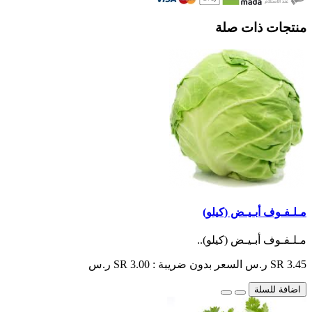
منتجات ذات صلة
مـلـفـوف أبـيـض (كيلو)
مـلـفـوف أبـيـض (كيلو)..
SR 3.45 ر.س
السعر بدون ضريبة : SR 3.00 ر.س
اضافة للسلة