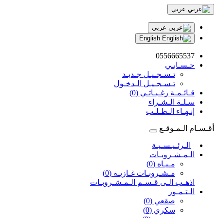
عربي
عربي
English
0556665537
حـسـابـي
تـسـجـيـل جـديـد
تـسـجـيـل الـدخـول
قـائـمـة رغـبـاتـي (0)
سـلـة الـشـراء
إنـهـاء الـطـلـب
أقـسـام الـمـوقـع
الـرئـيـسـيـة
الـمـشـروبـات
مـيـاه (0)
مـشـروبـات غـازيـة (0)
اذهـب الـى قـسـم الـمـشـروبـات
الـتـمـور
صقعي (0)
سكري (0)