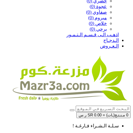
خضري (0)
عجوة (0)
صفاوي (0)
مبروم (0)
خلاص (0)
برحي (0)
اذهـب الـى قـسـم الـتـمـور
الـدجـاج
الـعـروض
0 مـنـتـج(ـات) = SR 0.00 ر.س
سـلـة الـشـراء فـارغـة !