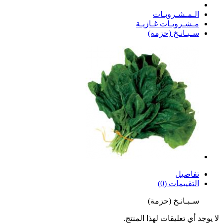
الـمـشـروبـات
مـشـروبـات غـازيـة
سـبـانـخ (حزمة)
تفاصيل
التقييمات (0)
سـبـانـخ (حزمة)
لا يوجد أي تعليقات لهذا المنتج.