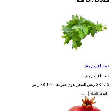
منتجات ذات صلة
نـعـنـاع (حزمة)
نـعـنـاع (حزمة)..
SR 1.15 ر.س
السعر بدون ضريبة : SR 1.00 ر.س
اضافة للسلة