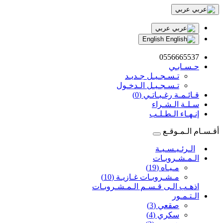
عربي
عربي
English
0556665537
حـسـابـي
تـسـجـيـل جـديـد
تـسـجـيـل الـدخـول
قـائـمـة رغـبـاتـي (0)
سـلـة الـشـراء
إنـهـاء الـطـلـب
أقـسـام الـمـوقـع
الـرئـيـسـيـة
الـمـشـروبـات
مـيـاه (19)
مـشـروبـات غـازيـة (10)
اذهـب الـى قـسـم الـمـشـروبـات
الـتـمـور
صقعي (3)
سكري (4)