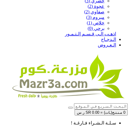
خضري (3)
عجوة (2)
صفاوي (2)
مبروم (3)
خلاص (1)
برحي (0)
اذهـب الـى قـسـم الـتـمـور
الـدجـاج
الـعـروض
0 مـنـتـج(ـات) = SR 0.00 ر.س
سـلـة الـشـراء فـارغـة !