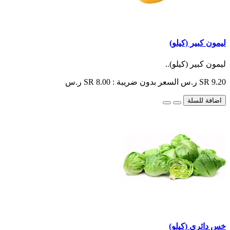
ليمون كبير (كيلو)
ليمون كبير (كيلو)..
SR 9.20 ر.س
السعر بدون ضريبة : SR 8.00 ر.س
اضافة للسلة
خس دائري (كيلو)