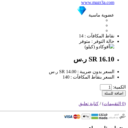
www.mazr3a.com
عضوية ماسية
نقاط المكافآت : 14
حالة التوفر : متوفر
SR 16.10 ر.س
السعر بدون ضريبة : SR 14.00 ر.س
السعر بنقاط المكافآت : 140
الكمية:
اضافة للسلة
(0 التقييمات)
/
كتابة تعليق