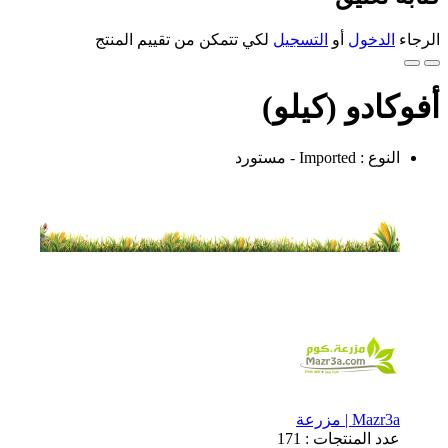
الرجاء
الدخول
أو
التسجيل
لكي تتمكن من تقييم المنتج
أفوكادو (كيلو)
النوع : Imported - مستورد
Mazr3a | مزرعة
عدد المنتجات : 171