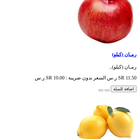
رمـان (كيلو)
رمـان (كيلو)..
SR 11.50 ر.س
السعر بدون ضريبة : SR 10.00 ر.س
اضافة للسلة