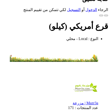
الرجاء
الدخول
أو
التسجيل
لكي تتمكن من تقييم المنتج
قرع أمريكي (كيلو)
النوع : Local - محلي
Mazr3a | مزرعة
عدد المنتجات : 171