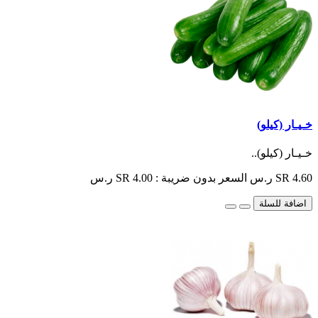
خـيـار (كيلو)
خـيـار (كيلو)..
SR 4.60 ر.س
السعر بدون ضريبة : SR 4.00 ر.س
اضافة للسلة