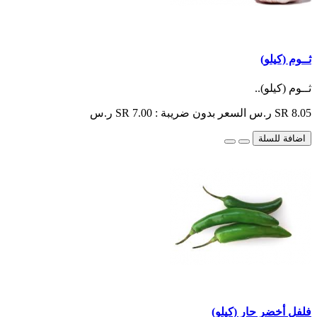
ثــوم (كيلو)
ثــوم (كيلو)..
SR 8.05 ر.س
السعر بدون ضريبة : SR 7.00 ر.س
اضافة للسلة
فلفل أخضر حار (كيلو)