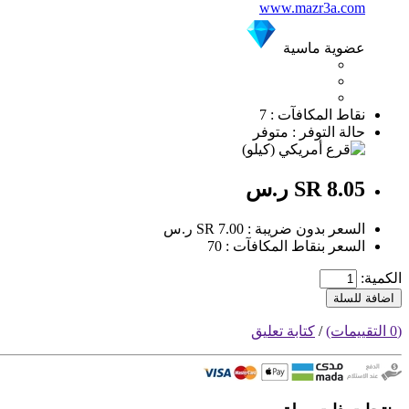
www.mazr3a.com
عضوية ماسية
نقاط المكافآت : 7
حالة التوفر : متوفر
SR 8.05 ر.س
السعر بدون ضريبة : SR 7.00 ر.س
السعر بنقاط المكافآت : 70
الكمية:
اضافة للسلة
(0 التقييمات)
/
كتابة تعليق