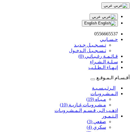
عربي
عربي
English
0556665537
حـسـابـي
تـسـجـيـل جـديـد
تـسـجـيـل الـدخـول
قـائـمـة رغـبـاتـي (0)
سـلـة الـشـراء
إنـهـاء الـطـلـب
أقـسـام الـمـوقـع
الـرئـيـسـيـة
الـمـشـروبـات
مـيـاه (19)
مـشـروبـات غـازيـة (10)
اذهـب الـى قـسـم الـمـشـروبـات
الـتـمـور
صقعي (3)
سكري (4)