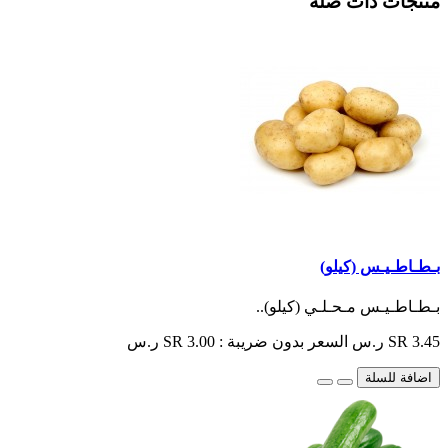
منتجات ذات صلة
بـطـاطـيـس (كيلو)
بـطـاطـيـس مـحـلـي (كيلو)..
SR 3.45 ر.س
السعر بدون ضريبة : SR 3.00 ر.س
اضافة للسلة