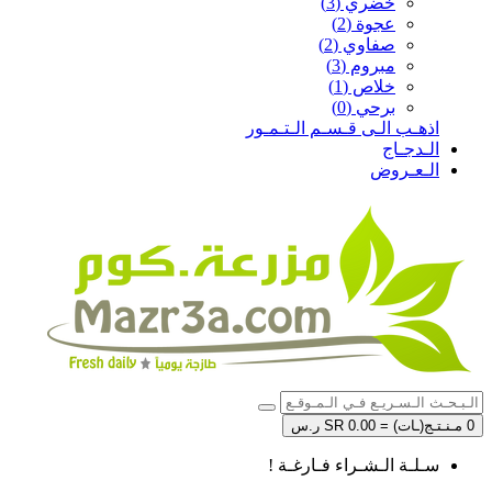
خضري (3)
عجوة (2)
صفاوي (2)
مبروم (3)
خلاص (1)
برحي (0)
اذهـب الـى قـسـم الـتـمـور
الـدجـاج
الـعـروض
0 مـنـتـج(ـات) = SR 0.00 ر.س
سـلـة الـشـراء فـارغـة !