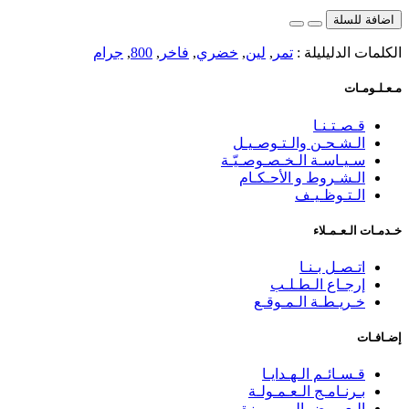
اضافة للسلة
الكلمات الدليليلة :
تمر
,
لين
,
خضري
,
فاخر
,
800
,
جرام
مـعـلـومـات
قـصـتـنـا
الـشـحـن والـتـوصـيـل
سـيـاسـة الـخـصـوصـيّـة
الـشـروط و الأحـكـام
الـتـوظـيـف
خـدمـات الـعـمـلاء
اتـصـل بـنـا
إرجـاع الـطـلـب
خـريـطـة الـمـوقـع
إضـافـات
قـسـائـم الـهـدايـا
بـرنـامـج الـعـمـولـة
الـعـروض الـمـمـيـزة