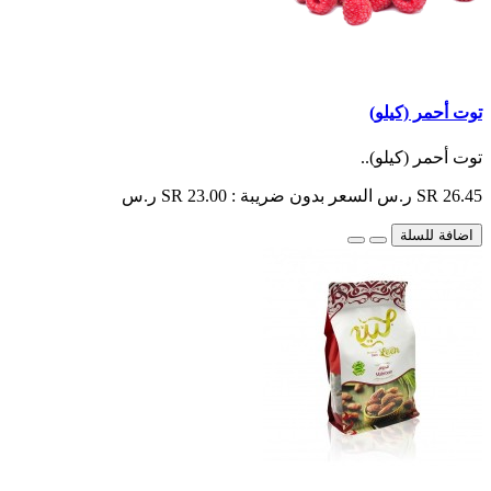
توت أحمر (كيلو)
توت أحمر (كيلو)..
SR 26.45 ر.س
السعر بدون ضريبة : SR 23.00 ر.س
اضافة للسلة