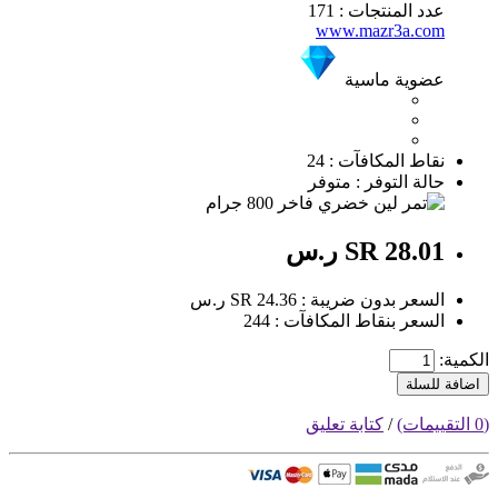
عدد المنتجات : 171
www.mazr3a.com
عضوية ماسية
نقاط المكافآت : 24
حالة التوفر : متوفر
SR 28.01 ر.س
السعر بدون ضريبة : SR 24.36 ر.س
السعر بنقاط المكافآت : 244
الكمية:
اضافة للسلة
(0 التقييمات)
/
كتابة تعليق