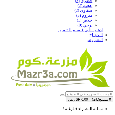
خضري (3)
عجوة (2)
صفاوي (2)
مبروم (3)
خلاص (1)
برحي (0)
اذهـب الـى قـسـم الـتـمـور
الـدجـاج
الـعـروض
0 مـنـتـج(ـات) = SR 0.00 ر.س
سـلـة الـشـراء فـارغـة !