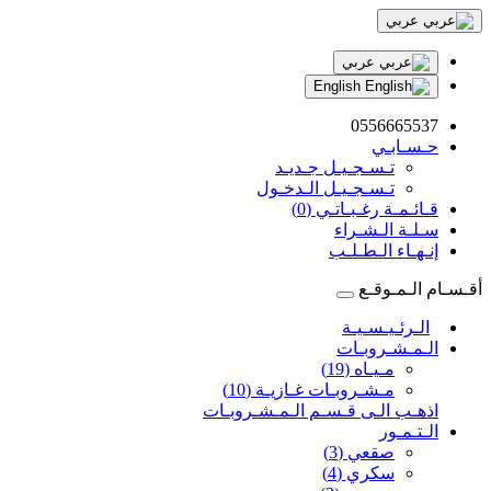
عربي
عربي
English
0556665537
حـسـابـي
تـسـجـيـل جـديـد
تـسـجـيـل الـدخـول
قـائـمـة رغـبـاتـي (0)
سـلـة الـشـراء
إنـهـاء الـطـلـب
أقـسـام الـمـوقـع
الـرئـيـسـيـة
الـمـشـروبـات
مـيـاه (19)
مـشـروبـات غـازيـة (10)
اذهـب الـى قـسـم الـمـشـروبـات
الـتـمـور
صقعي (3)
سكري (4)