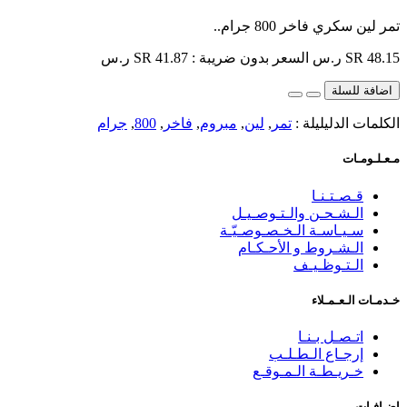
تمر لين سكري فاخر 800 جرام..
SR 48.15 ر.س
السعر بدون ضريبة : SR 41.87 ر.س
اضافة للسلة
الكلمات الدليليلة :
تمر
,
لين
,
مبروم
,
فاخر
,
800
,
جرام
مـعـلـومـات
قـصـتـنـا
الـشـحـن والـتـوصـيـل
سـيـاسـة الـخـصـوصـيّـة
الـشـروط و الأحـكـام
الـتـوظـيـف
خـدمـات الـعـمـلاء
اتـصـل بـنـا
إرجـاع الـطـلـب
خـريـطـة الـمـوقـع
إضـافـات