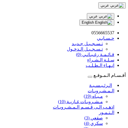
عربي
عربي
English
0556665537
حـسـابـي
تـسـجـيـل جـديـد
تـسـجـيـل الـدخـول
قـائـمـة رغـبـاتـي (0)
سـلـة الـشـراء
إنـهـاء الـطـلـب
أقـسـام الـمـوقـع
الـرئـيـسـيـة
الـمـشـروبـات
مـيـاه (19)
مـشـروبـات غـازيـة (10)
اذهـب الـى قـسـم الـمـشـروبـات
الـتـمـور
صقعي (3)
سكري (4)