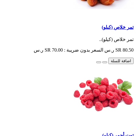
تمر خلاص (كيلو)
تمر خلاص (كيلو)..
SR 80.50 ر.س
السعر بدون ضريبة : SR 70.00 ر.س
اضافة للسلة
توت أحمر (كيلو)