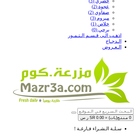
خضري (3)
عجوة (2)
صفاوي (2)
مبروم (3)
خلاص (1)
برحي (0)
اذهـب الـى قـسـم الـتـمـور
الـدجـاج
الـعـروض
0 مـنـتـج(ـات) = SR 0.00 ر.س
سـلـة الـشـراء فـارغـة !