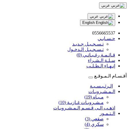
عربي
عربي
English
0556665537
حـسـابـي
تـسـجـيـل جـديـد
تـسـجـيـل الـدخـول
قـائـمـة رغـبـاتـي (0)
سـلـة الـشـراء
إنـهـاء الـطـلـب
أقـسـام الـمـوقـع
الـرئـيـسـيـة
الـمـشـروبـات
مـيـاه (19)
مـشـروبـات غـازيـة (10)
اذهـب الـى قـسـم الـمـشـروبـات
الـتـمـور
صقعي (3)
سكري (4)