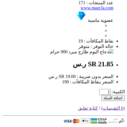
عدد المنتجات : 171
www.mazr3a.com
عضوية ماسية
نقاط المكافآت : 19
حالة التوفر : متوفر
SR 21.85 ر.س
السعر بدون ضريبة : SR 19.00 ر.س
السعر بنقاط المكافآت : 190
الكمية:
اضافة للسلة
(0 التقييمات)
/
كتابة تعليق