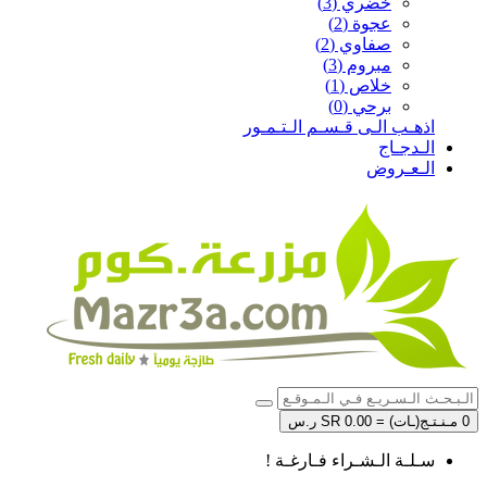
خضري (3)
عجوة (2)
صفاوي (2)
مبروم (3)
خلاص (1)
برحي (0)
اذهـب الـى قـسـم الـتـمـور
الـدجـاج
الـعـروض
0 مـنـتـج(ـات) = SR 0.00 ر.س
سـلـة الـشـراء فـارغـة !