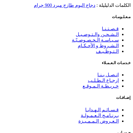
الكلمات الدليليلة :
دجاج اليوم طازج مبرد 900 جرام
مـعـلـومـات
قـصـتـنـا
الـشـحـن والـتـوصـيـل
سـيـاسـة الـخـصـوصـيّـة
الـشـروط و الأحـكـام
الـتـوظـيـف
خـدمـات الـعـمـلاء
اتـصـل بـنـا
إرجـاع الـطـلـب
خـريـطـة الـمـوقـع
إضـافـات
قـسـائـم الـهـدايـا
بـرنـامـج الـعـمـولـة
الـعـروض الـمـمـيـزة
حـسـابـي