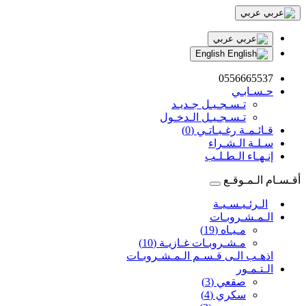
عربي
عربي
English
0556665537
حـسـابـي
تـسـجـيـل جـديـد
تـسـجـيـل الـدخـول
قـائـمـة رغـبـاتـي (0)
سـلـة الـشـراء
إنـهـاء الـطـلـب
أقـسـام الـمـوقـع
الـرئـيـسـيـة
الـمـشـروبـات
مـيـاه (19)
مـشـروبـات غـازيـة (10)
اذهـب الـى قـسـم الـمـشـروبـات
الـتـمـور
صقعي (3)
سكري (4)