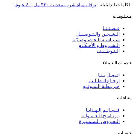
الكلمات الدليليلة :
نوفا - مياه شرب معدنية ٣٣٠ مل |٤٠ عبوة |
مـعـلـومـات
قـصـتـنـا
الـشـحـن والـتـوصـيـل
سـيـاسـة الـخـصـوصـيّـة
الـشـروط و الأحـكـام
الـتـوظـيـف
خـدمـات الـعـمـلاء
اتـصـل بـنـا
إرجـاع الـطـلـب
خـريـطـة الـمـوقـع
إضـافـات
قـسـائـم الـهـدايـا
بـرنـامـج الـعـمـولـة
الـعـروض الـمـمـيـزة
حـسـابـي