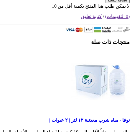
اضافة للسلة
لا يمكن طلب هذا المنتج بكمية أقل من 10
(0 التقييمات)
/
كتابة تعليق
منتجات ذات صلة
نوفا - مياه شرب معدنية ١٢ لتر | ٢ عبوات |
- التوصيل مجاناً لأقل طلب 10 كرتون لٱحياء السامر و الأجواد والمنار- باقي الأحياء أقل طلب 15 كرتون- ا..