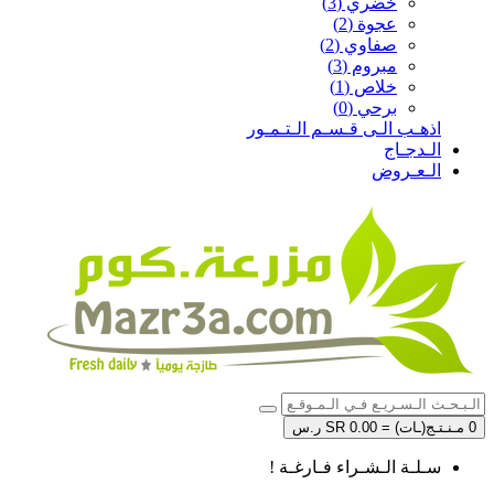
خضري (3)
عجوة (2)
صفاوي (2)
مبروم (3)
خلاص (1)
برحي (0)
اذهـب الـى قـسـم الـتـمـور
الـدجـاج
الـعـروض
0 مـنـتـج(ـات) = SR 0.00 ر.س
سـلـة الـشـراء فـارغـة !